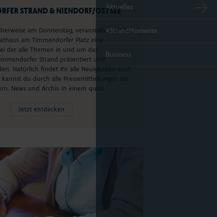
Aktuelles
RFER STRAND & NIENDORF/OSTSEE
#StrandMomente
cherweise am Donnerstag, veranstalten wir hier
Rathaus am Timmendorfer Platz eine
bei der alle Themen in und um das
Business
immendorfer Strand präsentiert und
den. Natürlich findet ihr alle Neuigkeiten auch
ig kannst du durch alle Pressemitteilungen der
ern. News und Archiv in einem quasi.
Jetzt entdecken