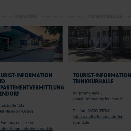
NIENDORF
TRINKKURHALLE
OURIST-INFORMATION
TOURIST-INFORMATIO
ND
TRINKKURHALLE
PPARTEMENTVERMITTLUNG
IENDORF
Kurpromenade 3
23669 Timmendorfer Strand
andstraße 121a
Telefon: 04503 357740
69 Niendorf/Ostsee
info-strand(at)timmendorfer-
strand.de
efon: 04503-35 77-60
aub(at)timmendorfer-strand.de