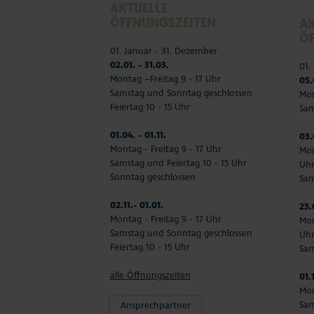
AKTUELLE
ÖFFNUNGSZEITEN
AK
Ö
01. Januar - 31. Dezember
02.01. - 31.03.
01.
Montag –Freitag 9 - 17 Uhr
05.
Samstag und Sonntag geschlossen
Mon
Feiertag 10 - 15 Uhr
Sam
01.04. - 01.11.
03.
Montag - Freitag 9 - 17 Uhr
Mon
Samstag und Feiertag 10 - 15 Uhr
Uh
Sonntag geschlossen
Sam
02.11.- 01.01.
23.
Montag - Freitag 9 - 17 Uhr
Mon
Samstag und Sonntag geschlossen
Uh
Feiertag 10 - 15 Uhr
Sam
alle Öffnungszeiten
01.
Mon
Sam
Ansprechpartner