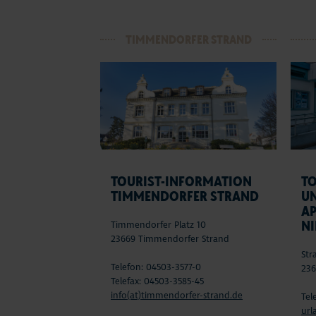
TIMMENDORFER STRAND
TOURIST-INFORMATION
T
TIMMENDORFER STRAND
U
A
N
Timmendorfer Platz 10
23669 Timmendorfer Strand
Str
Telefon: 04503-3577-0
236
Telefax: 04503-3585-45
info(at)timmendorfer-strand.de
Tel
url