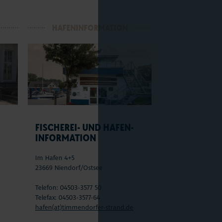
HAFENINFORMATION
N
FISCHEREI- UND HAFEN-
INFORMATION
Im Hafen 4+5
23669 Niendorf/Ostsee
Telefon: 04503-3577 50
Telefax: 04503-3577-64
hafen(at)timmendorfer-strand.de