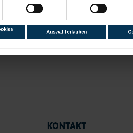
Ereignisse und war
Bäderbahn kämpft
ookies
Auswahl erlauben
Co
KONTAKT