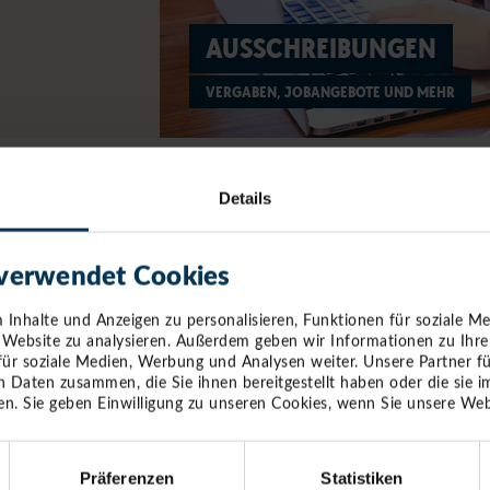
AUSSCHREIBUNGEN
VERGABEN, JOBANGEBOTE UND MEHR
Details
TIMMENDO
Die Bahnverbindun
 verwendet Cookies
ist eine der erfol
– doch ihre Zukunf
Inhalte und Anzeigen zu personalisieren, Funktionen für soziale M
Fehmarnbelt-Hinte
e Website zu analysieren. Außerdem geben wir Informationen zu Ihr
Nahverkehr auf ein
für soziale Medien, Werbung und Analysen weiter. Unsere Partner f
betroffenen Küste
n Daten zusammen, die Sie ihnen bereitgestellt haben oder die sie
Gutachten warnen 
n. Sie geben Einwilligung zu unseren Cookies, wenn Sie unsere Web
Fahrgäste und mass
Verkehrswende.
Präferenzen
Statistiken
Erfahre hier alles