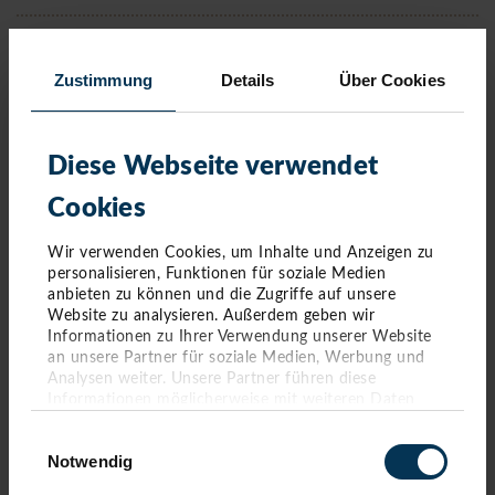
Warum werden auch Akkutriebwagen als mögliche Lösung
genannt?
Zustimmung
Details
Über Cookies
Warum lehnt die Region Güterverkehr auf der Bäderbahn ab?
Diese Webseite verwendet
Cookies
ZUM DOWNLOAD:
Wir verwenden Cookies, um Inhalte und Anzeigen zu
personalisieren, Funktionen für soziale Medien
anbieten zu können und die Zugriffe auf unsere
Status quo zum Erhalt der Bäderbahn
Website zu analysieren. Außerdem geben wir
Regio-S-Bahn-Studie
Informationen zu Ihrer Verwendung unserer Website
NAH.SH-Konzept
an unsere Partner für soziale Medien, Werbung und
Modellrechnung
Analysen weiter. Unsere Partner führen diese
Regio-S-Bahn-Appell
Informationen möglicherweise mit weiteren Daten
zusammen, die Sie ihnen bereitgestellt haben oder die
Einwilligungsauswahl
sie im Rahmen Ihrer Nutzung der Dienste gesammelt
Notwendig
haben. Sie geben Einwilligung zu unseren Cookies,
wenn Sie unsere Webseite weiterhin nutzen.