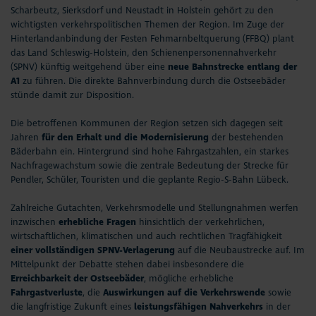
Scharbeutz, Sierksdorf und Neustadt in Holstein gehört zu den
Seepferdchen Shop
wichtigsten verkehrspolitischen Themen der Region. Im Zuge der
Hinterlandanbindung der Festen Fehmarnbeltquerung (FFBQ) plant
Veranstaltungen
das Land Schleswig-Holstein, den Schienenpersonennahverkehr
(SPNV) künftig weitgehend über eine
neue Bahnstrecke entlang der
A1
zu führen. Die direkte Bahnverbindung durch die Ostseebäder
Touren und Erlebnisse
stünde damit zur Disposition.
Familienurlaub
Die betroffenen Kommunen der Region setzen sich dagegen seit
Jahren
für den Erhalt und die Modernisierung
der bestehenden
Bäderbahn ein. Hintergrund sind hohe Fahrgastzahlen, ein starkes
Urlaub mit Hund
Nachfragewachstum sowie die zentrale Bedeutung der Strecke für
Pendler, Schüler, Touristen und die geplante Regio-S-Bahn Lübeck.
Strand
Zahlreiche Gutachten, Verkehrsmodelle und Stellungnahmen werfen
inzwischen
erhebliche Fragen
hinsichtlich der verkehrlichen,
Entdecken & Erleben
wirtschaftlichen, klimatischen und auch rechtlichen Tragfähigkeit
einer vollständigen SPNV-Verlagerung
auf die Neubaustrecke auf. Im
Webcams & Wetter
Mittelpunkt der Debatte stehen dabei insbesondere die
Erreichbarkeit der Ostseebäder
, mögliche erhebliche
Service & Kontakt
Fahrgastverluste
, die
Auswirkungen auf die Verkehrswende
sowie
die langfristige Zukunft eines
leistungsfähigen Nahverkehrs
in der