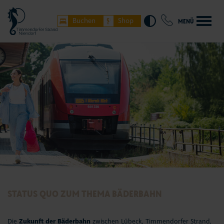
Buchen
Shop
MENÜ
Timmendorfer Strand
Niendorf/Ostsee
Hemmelsdorf
weitere Orte Lübecker Bucht
STATUS QUO ZUM THEMA BÄDERBAHN
Unterkünfte buchen
Die
Zukunft der Bäderbahn
zwischen Lübeck, Timmendorfer Strand,