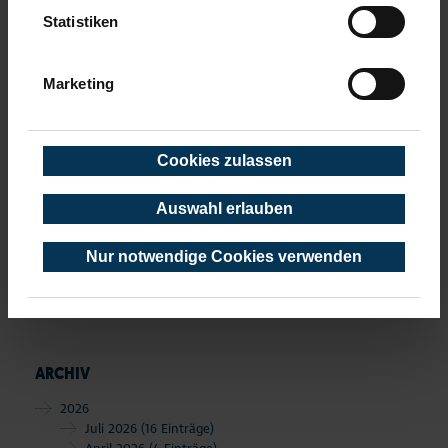
Statistiken
1
2
3
4
5
…
Nächste
Marketing
SCHLAGWÖRTER
Cookies zulassen
Niendorf
StrandKonzerte
Stars am Strand (SamS)
Magazin
Veranstaltungen Niendorf
Auswahl erlauben
Veranstaltungen Timmendorfer Strand
Sport
Timmendorfer Strand
Kunstwettbewerb
Musik
Nur notwendige Cookies verwenden
Jazzbaltica
ARCHIV
2026
Juli 2026
(16 Einträge)