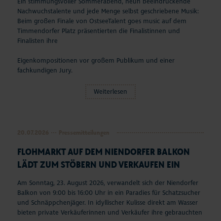
Ein stimmungsvoller Sommerabend, neun beeindruckende
Aktuelles
Nachwuchstalente und jede Menge selbst geschriebene Musik:
Beim großen Finale von OstseeTalent goes music auf dem
Timmendorfer Platz präsentierten die Finalistinnen und
#StrandMomente
Finalisten ihre
Business
Eigenkompositionen vor großem Publikum und einer
fachkundigen Jury.
Weiterlesen
20.07.2026
Pressemitteilungen
FLOHMARKT AUF DEM NIENDORFER BALKON
LÄDT ZUM STÖBERN UND VERKAUFEN EIN
Am Sonntag, 23. August 2026, verwandelt sich der Niendorfer
Balkon von 9:00 bis 16:00 Uhr in ein Paradies für Schatzsucher
und Schnäppchenjäger. In idyllischer Kulisse direkt am Wasser
bieten private Verkäuferinnen und Verkäufer ihre gebrauchten