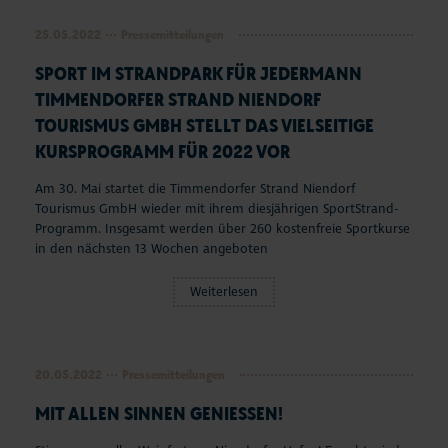
Seepferdchen Shop
25.05.2022
Pressemitteilungen
SPORT IM STRANDPARK FÜR JEDERMANN
Veranstaltungen
TIMMENDORFER STRAND NIENDORF
Touren und Erlebnisse
TOURISMUS GMBH STELLT DAS VIELSEITIGE
KURSPROGRAMM FÜR 2022 VOR
Familienurlaub
Am 30. Mai startet die Timmendorfer Strand Niendorf
Tourismus GmbH wieder mit ihrem diesjährigen SportStrand-
Urlaub mit Hund
Programm. Insgesamt werden über 260 kostenfreie Sportkurse
in den nächsten 13 Wochen angeboten
Strand
Weiterlesen
Entdecken & Erleben
Webcams & Wetter
20.05.2022
Pressemitteilungen
MIT ALLEN SINNEN GENIESSEN!
Service & Kontakt