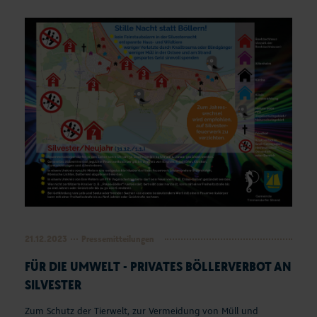
Seepferdchen Shop
Veranstaltungen
Touren und Erlebnisse
Familienurlaub
Urlaub mit Hund
Strand
Entdecken & Erleben
21.12.2023
Pressemitteilungen
Webcams & Wetter
FÜR DIE UMWELT - PRIVATES BÖLLERVERBOT AN
SILVESTER
Service & Kontakt
Zum Schutz der Tierwelt, zur Vermeidung von Müll und