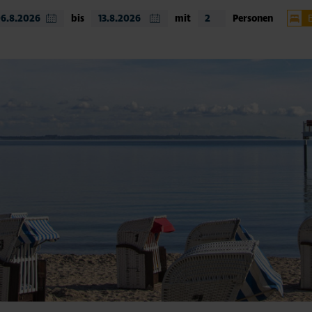
bis
mit
Personen
Timm
Nien
Hemm
weit
Unte