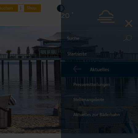
Shop
Buchen
20 °
Startseite
endorfer Strand
Aktuelles
dorf/Ostsee
Pressemitteilungen
elsdorf
Stellenangebote
ere Orte Lübecker Bucht
Aktuelles zur Bäderbahn
rkünfte buchen