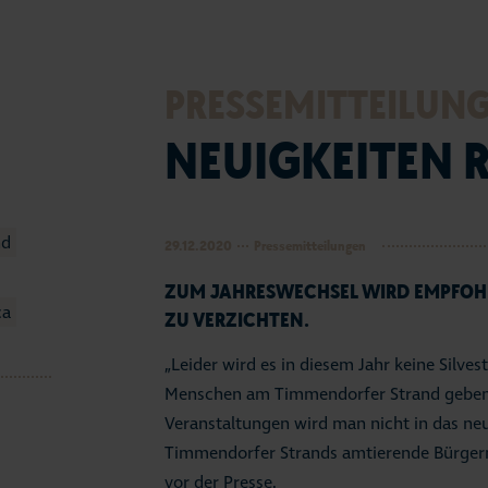
Seep
Vera
PRESSEMITTEILUN
Tour
NEUIGKEITEN 
Fami
Urla
nd
29.12.2020
Pressemitteilungen
ZUM JAHRESWECHSEL WIRD EMPFOHL
Stra
ca
ZU VERZICHTEN.
Entd
„Leider wird es in diesem Jahr keine Silve
Menschen am Timmendorfer Strand gebe
Webc
Veranstaltungen wird man nicht in das neue
Serv
Timmendorfer Strands amtierende Bürgerm
vor der Presse.