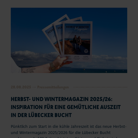
Seepferdchen Shop
Veranstaltungen
Touren und Erlebnisse
Familienurlaub
Urlaub mit Hund
Strand
28.08.2025
Pressemitteilungen
Entdecken & Erleben
HERBST- UND WINTERMAGAZIN 2025/26:
INSPIRATION FÜR EINE GEMÜTLICHE AUSZEIT
Webcams & Wetter
IN DER LÜBECKER BUCHT
Pünktlich zum Start in die kühle Jahreszeit ist das neue Herbst-
Service & Kontakt
und Wintermagazin 2025/2026 für die Lübecker Bucht