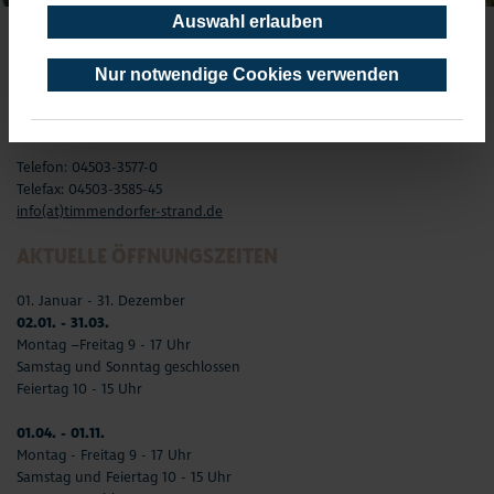
Auswahl erlauben
TOURIST-INFORMATION TIMMENDORFER STRAND
Nur notwendige Cookies verwenden
Timmendorfer Platz 10
23669 Timmendorfer Strand
Telefon: 04503-3577-0
Telefax: 04503-3585-45
info(at)timmendorfer-strand.de
AKTUELLE ÖFFNUNGSZEITEN
01. Januar - 31. Dezember
02.01. - 31.03.
Montag –Freitag 9 - 17 Uhr
Samstag und Sonntag geschlossen
Feiertag 10 - 15 Uhr
01.04. - 01.11.
Montag - Freitag 9 - 17 Uhr
Samstag und Feiertag 10 - 15 Uhr