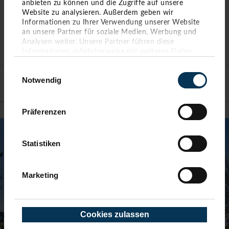
anbieten zu können und die Zugriffe auf unsere
Website zu analysieren. Außerdem geben wir
Informationen zu Ihrer Verwendung unserer Website
an unsere Partner für soziale Medien, Werbung und
Analysen weiter. Unsere Partner führen diese
Informationen möglicherweise mit weiteren Daten
zusammen, die Sie ihnen bereitgestellt haben oder die
KONTAKT
Einwilligungsauswahl
sie im Rahmen Ihrer Nutzung der Dienste gesammelt
Notwendig
haben. Sie geben Einwilligung zu unseren Cookies,
wenn Sie unsere Webseite weiterhin nutzen.
TIMMENDORFER STRAND
Präferenzen
Statistiken
Marketing
Cookies zulassen