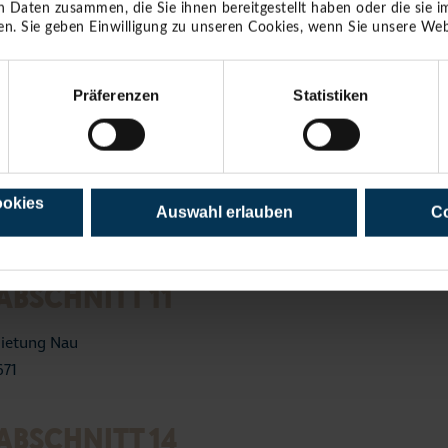
ABSCHNITT 9
n Daten zusammen, die Sie ihnen bereitgestellt haben oder die sie
n. Sie geben Einwilligung zu unseren Cookies, wenn Sie unsere Web
ietung Dittmann
Präferenzen
Statistiken
ABSCHNITT 10
ietung Lähn
ookies
Auswahl erlauben
Co
3
BSCHNITT 11
ietung Nau
671
ABSCHNITT 14