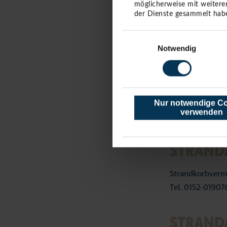
STRAND
möglicherweise mit weitere
der Dienste gesammelt habe
Strandkorbverm
Einwilligungsauswahl
Tel. 04503-5372
Notwendig
STRAND
Strandkorbverm
Nur notwendige C
verwenden
Tel. 04503-8751
STRANDA
Strandkorbverm
Tel. 0152-01907
STRAND