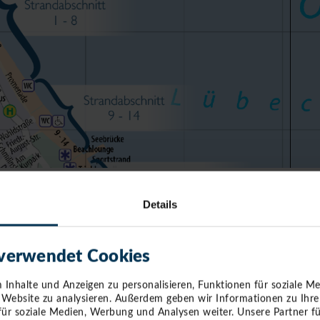
Details
ABSCHNITT 7
 verwendet Cookies
mietung Thomas Voß
5
Inhalte und Anzeigen zu personalisieren, Funktionen für soziale M
e Website zu analysieren. Außerdem geben wir Informationen zu Ihr
für soziale Medien, Werbung und Analysen weiter. Unsere Partner f