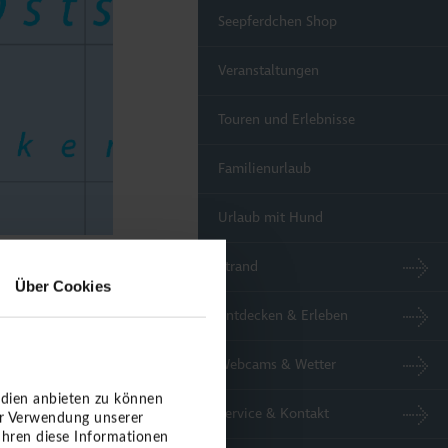
Seepferdchen Shop
Veranstaltungen
Touren und Erlebnisse
Familienurlaub
Urlaub mit Hund
Strand
Über Cookies
Entdecken & Erleben
Webcams & Wetter
edien anbieten zu können
Service & Kontakt
er Verwendung unserer
ühren diese Informationen