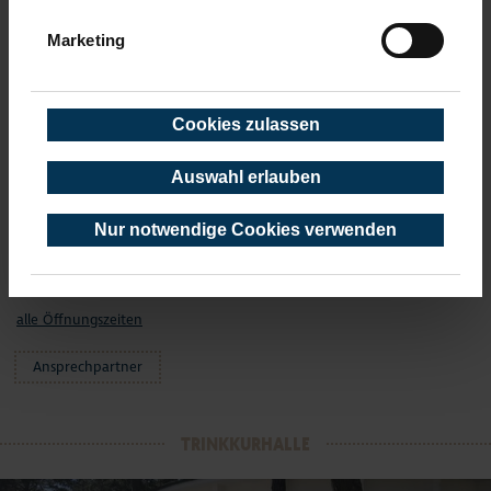
Samstag und Sonntag 13 - 17 Uhr
Marketing
01.11. - 31.01.2027
Montag - Freitag 9 - 16 Uhr
Samstag und Sonntag geschlossen
Cookies zulassen
19.12.
13–17 Uhr
20.12.
13–17 Uhr
Auswahl erlauben
24.12.
geschlossen
25.12.
geschlossen
Nur notwendige Cookies verwenden
26.12.
13–17 Uhr
31.12.
13–17 Uhr
01.01.2027
geschlossen
alle Öffnungszeiten
Ansprechpartner
TRINKKURHALLE