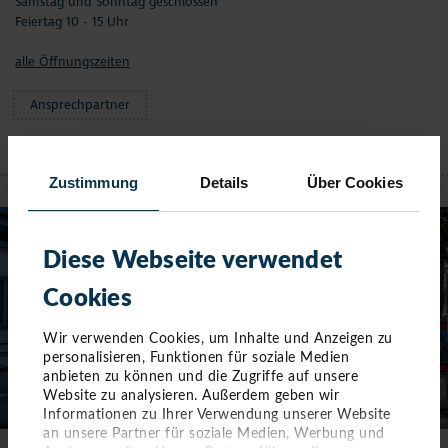
Samstag und Sonntag geschlossen
Feiertag 10 - 15 Uhr
alle Öffnungszeiten
Ansprechpartner
NIENDORF
Zustimmung
Details
Über Cookies
Diese Webseite verwendet
Cookies
Wir verwenden Cookies, um Inhalte und Anzeigen zu
personalisieren, Funktionen für soziale Medien
anbieten zu können und die Zugriffe auf unsere
Website zu analysieren. Außerdem geben wir
Informationen zu Ihrer Verwendung unserer Website
an unsere Partner für soziale Medien, Werbung und