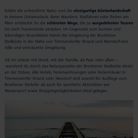
Seepferdchen Shop
Schifffahrten
Erlebe die unberührte Natur und die
einzigartige Küstenlandschaft
in deinem Ostseeurlaub. Beim Wandern, Radfahren oder Reiten am
Veranstaltungen
Sport & Freizeit
Meer entdeckst du die
schönsten Wege
, die zu
ausgedehnten Touren
bis nach Travemünde einladen. Im Gegensatz zum bunten und
lebendigen Strandleben bietet die Umgebung der Brodtener
Touren und Erlebnisse
Natur
Steilküste in der Nähe von
Timmendorfer Strand
und
Niendorf
eine
stille und verträumte Umgebung.
Familienurlaub
Kunst & Kultur
Ob im Urlaub mit Hund, mit der Familie, als Paar oder allein –
wanderst du durch das Naturparadies der Brodtener Steilküste direkt
Urlaub mit Hund
OstseeTalent goes music
an der Ostsee. Alle
Hotels
, Ferienwohnungen oder Ferienhäuser in
Timmendorfer Strand oder Niendorf sind sowohl für Ausflüge zum
Strand
Wellness & Gesundheit
Brodtener Steilufer als auch für sportliche Aktivitäten wie
Wassersport
sowie
Shoppingmöglichkeiten
ideal gelegen.
Entdecken & Erleben
Fahrradstraße
Webcams & Wetter
Service & Kontakt