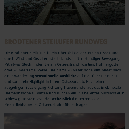
Aktuelles
#StrandMomente
Business
BRODTENER STEILUFER RUNDWEG
Die Brodtener Steilküste ist ein Überbleibsel der letzten Eiszeit und
durch Wind und Gezeiten ist die Landschaft in ständiger Bewegung.
Mit etwas Glück finden Sie am Ostseestrand Fossilien, Hühnergötter
oder wundersame Steine. Das bis zu 20 Meter hohe Kliff bietet nach
einer Wanderung
sensationelle Ausblicke
auf die Lübecker Bucht
und somit ein Highlight in Ihrem Ostseeurlaub. Nach einem
ausgiebigen Spaziergang Richtung Travemünde lädt das
Erlebniscafé
Hermannshöhe
zu Kaffee und Kuchen ein. Als beliebtes Ausflugsziel in
Schleswig-Holstein lässt der
weite Blick
die Herzen vieler
Meeresliebhaber im Ostseeurlaub höherschlagen.