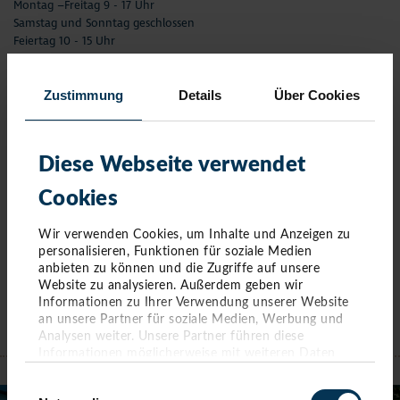
Montag –Freitag 9 - 17 Uhr
Samstag und Sonntag geschlossen
Feiertag 10 - 15 Uhr
01.04. - 01.11.
Zustimmung
Details
Über Cookies
Montag - Freitag 9 - 17 Uhr
Samstag und Feiertag 10 - 15 Uhr
Sonntag geschlossen
Diese Webseite verwendet
02.11.- 01.01.
Montag - Freitag 9 - 17 Uhr
Cookies
Samstag und Sonntag geschlossen
Feiertag 10 - 15 Uhr
Wir verwenden Cookies, um Inhalte und Anzeigen zu
personalisieren, Funktionen für soziale Medien
alle Öffnungszeiten
anbieten zu können und die Zugriffe auf unsere
Website zu analysieren. Außerdem geben wir
Ansprechpartner
Informationen zu Ihrer Verwendung unserer Website
an unsere Partner für soziale Medien, Werbung und
Analysen weiter. Unsere Partner führen diese
NIENDORF
Informationen möglicherweise mit weiteren Daten
zusammen, die Sie ihnen bereitgestellt haben oder die
Einwilligungsauswahl
sie im Rahmen Ihrer Nutzung der Dienste gesammelt