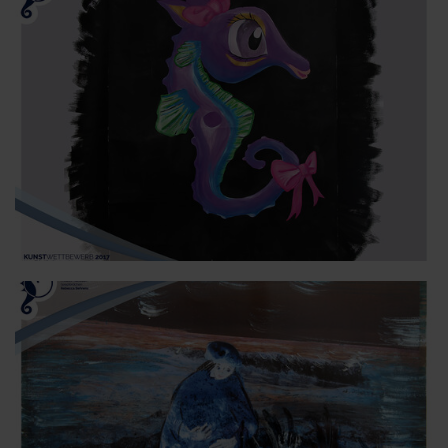
Seepferdchen Shop
Schifffahrten
Veranstaltungen
Sport & Freizeit
Touren und Erlebnisse
Natur
Familienurlaub
Kunst & Kultur
Urlaub mit Hund
OstseeTalent goes music
Strand
Wellness & Gesundheit
Entdecken & Erleben
Fahrradstraße
Webcams & Wetter
Service & Kontakt