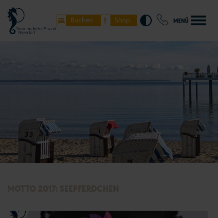
Buchen
Shop
MENÜ
Timmendorfer Strand
Entdecken & Erleben
Niendorf/Ostsee
Herbst und Winter
Hemmelsdorf
Gastronomie
weitere Orte Lübecker Bucht
Fischbrötchenstraße
MOTTO 2017: SEEPFERDCHEN
Unterkünfte buchen
Shopping