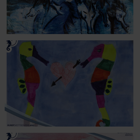
Aktuelles
#StrandMomente
Business