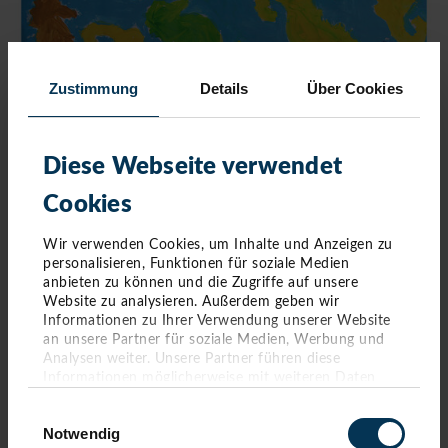
Zustimmung
Details
Über Cookies
Diese Webseite verwendet
Cookies
Wir verwenden Cookies, um Inhalte und Anzeigen zu
personalisieren, Funktionen für soziale Medien
anbieten zu können und die Zugriffe auf unsere
Website zu analysieren. Außerdem geben wir
Informationen zu Ihrer Verwendung unserer Website
an unsere Partner für soziale Medien, Werbung und
Analysen weiter. Unsere Partner führen diese
Informationen möglicherweise mit weiteren Daten
zusammen, die Sie ihnen bereitgestellt haben oder die
Einwilligungsauswahl
sie im Rahmen Ihrer Nutzung der Dienste gesammelt
Notwendig
haben. Sie geben Einwilligung zu unseren Cookies,