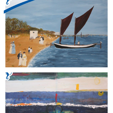
Aktuelles
#StrandMomente
Business