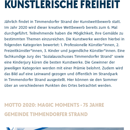
KÜNSTLERISCHE FREIHEIT
Seepferdchen Shop
Schifffahrten
Veranstaltungen
Sport & Freizeit
Jährlich findet in Timmendorfer Strand der Kunstwettbewerb statt.
Im Jahr 2020 wird dieser kreative Wettbewerb bereits zum 6. Mal
durchgeführt. Teilnehmende haben die Möglichkeit, ihre Gemälde zu
Touren und Erlebnisse
Natur
bestimmten Themen einzureichen. Die Kunstwerke werden hierbei in
folgenden Kategorien bewertet: 1. Professionelle Künstler*innen, 2.
Familienurlaub
Kunst & Kultur
Freizeitkünstler*innen, 3. Kinder und jugendliche Künstler*innen. Eine
fachkundige Jury des "Sozialausschusses Timmendorfer Strand" sowie
eine Kinderjury küren die besten Kunstwerke. Die Gewinner der
Urlaub mit Hund
OstseeTalent goes music
jeweiligen Kategorien werden mit einer Prämie belohnt. Zudem wird
das Bild auf eine Leinwand gezogen und öffentlich im Strandpark
Strand
Wellness & Gesundheit
in Timmendorfer Strand ausgestellt. Hier können sie den Sommer
über an verschiedenen Punkten des Ortes betrachtet werden.
Entdecken & Erleben
Fahrradstraße
MOTTO 2020: MAGIC MOMENTS - 75 JAHRE
Webcams & Wetter
GEMEINDE TIMMENDORFER STRAND
Service & Kontakt