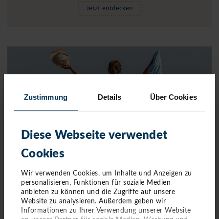
Jetzt entdecken
Zustimmung
Details
Über Cookies
Diese Webseite verwendet
Cookies
STRAND
Wir verwenden Cookies, um Inhalte und Anzeigen zu
personalisieren, Funktionen für soziale Medien
anbieten zu können und die Zugriffe auf unsere
TIMMENDORFER STRAND & NIENDORF
Website zu analysieren. Außerdem geben wir
Informationen zu Ihrer Verwendung unserer Website
Ein Spaziergang an der Küste ist für viele das Highlight des