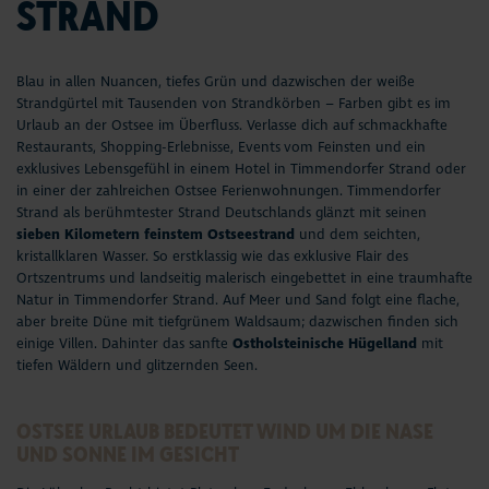
STRAND
Blau in allen Nuancen, tiefes Grün und dazwischen der weiße
Strandgürtel mit Tausenden von Strandkörben – Farben gibt es im
Urlaub an der Ostsee im Überfluss. Verlasse dich auf schmackhafte
Restaurants, Shopping-Erlebnisse,
Events
vom Feinsten und ein
exklusives Lebensgefühl in einem Hotel in Timmendorfer Strand oder
in einer der zahlreichen Ostsee Ferienwohnungen. Timmendorfer
Strand als berühmtester Strand Deutschlands glänzt mit seinen
sieben Kilometern feinstem Ostseestrand
und dem seichten,
kristallklaren Wasser. So erstklassig wie das exklusive Flair des
Ortszentrums und landseitig malerisch eingebettet in eine traumhafte
Natur in Timmendorfer Strand. Auf Meer und Sand folgt eine flache,
aber breite Düne mit tiefgrünem Waldsaum; dazwischen finden sich
einige Villen. Dahinter das sanfte
Ostholsteinische Hügelland
mit
tiefen Wäldern und glitzernden Seen.
OSTSEE URLAUB BEDEUTET WIND UM DIE NASE
UND SONNE IM GESICHT