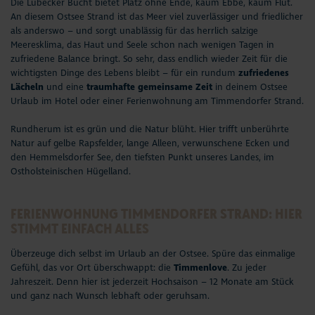
Die Lübecker Bucht bietet Platz ohne Ende, kaum Ebbe, kaum Flut.
An diesem Ostsee Strand ist das Meer viel zuverlässiger und friedlicher
als anderswo – und sorgt unablässig für das herrlich salzige
Meeresklima
, das Haut und Seele schon nach wenigen Tagen in
zufriedene Balance bringt. So sehr, dass endlich wieder Zeit für die
wichtigsten Dinge des Lebens bleibt – für ein rundum
zufriedenes
Lächeln
und eine
traumhafte gemeinsame Zeit
in deinem Ostsee
Urlaub im Hotel oder einer Ferienwohnung am Timmendorfer Strand.
Rundherum ist es grün und die Natur blüht. Hier trifft unberührte
Natur auf gelbe Rapsfelder, lange Alleen, verwunschene Ecken und
den
Hemmelsdorfer See
, den tiefsten Punkt unseres Landes, im
Ostholsteinischen Hügelland.
FERIENWOHNUNG TIMMENDORFER STRAND: HIER
STIMMT EINFACH ALLES
Überzeuge dich selbst im Urlaub an der Ostsee. Spüre das einmalige
Gefühl, das vor Ort überschwappt: die
Timmenlove
. Zu jeder
Jahreszeit. Denn hier ist jederzeit Hochsaison – 12 Monate am Stück
und ganz nach Wunsch lebhaft oder geruhsam.