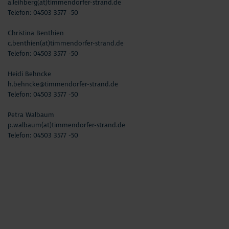
a.leihberg(at)timmendorfer-strand.de
Aktuelles
Telefon:
04503 3577 -50
#StrandMomente
Christina Benthien
c.benthien(at)timmendorfer-strand.de
Telefon:
04503 3577 -50
Business
Heidi Behncke
h.behncke@timmendorfer-strand.de
Telefon:
04503 3577 -50
Petra Walbaum
p.walbaum(at)timmendorfer-strand.de
Telefon:
04503 3577 -50