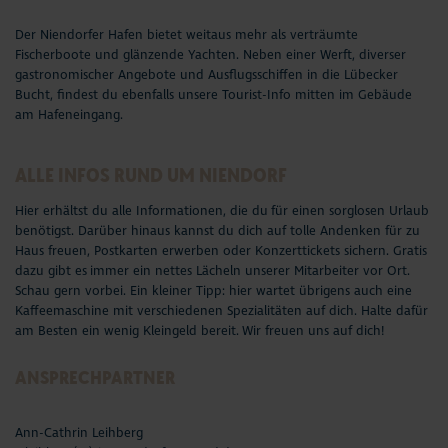
Seepferdchen Shop
Tipps von A-Z
Der Niendorfer Hafen bietet weitaus mehr als verträumte
Fischerboote und glänzende Yachten. Neben einer Werft, diverser
Veranstaltungen
FAQs
gastronomischer Angebote und Ausflugsschiffen in die Lübecker
Bucht, findest du ebenfalls unsere Tourist-Info mitten im Gebäude
am Hafeneingang.
Touren und Erlebnisse
Sonntags-Öffnungszeiten
Familienurlaub
Anreise
ALLE INFOS RUND UM NIENDORF
Hier erhältst du alle Informationen, die du für einen sorglosen Urlaub
Urlaub mit Hund
Kontakt
benötigst. Darüber hinaus kannst du dich auf tolle Andenken für zu
Haus freuen, Postkarten erwerben oder Konzerttickets sichern. Gratis
Strand
Teilnahmebedingungen
dazu gibt es immer ein nettes Lächeln unserer Mitarbeiter vor Ort.
Schau gern vorbei. Ein kleiner Tipp: hier wartet übrigens auch eine
Kaffeemaschine mit verschiedenen Spezialitäten auf dich. Halte dafür
Entdecken & Erleben
am Besten ein wenig Kleingeld bereit. Wir freuen uns auf dich!
Webcams & Wetter
ANSPRECHPARTNER
Service & Kontakt
Ann-Cathrin Leihberg