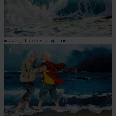
Aktuelles
#StrandMomente
Business
Jury-Voting: Platz 1 Freizeit ©Tatjana Timotin