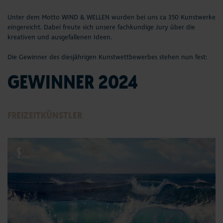
Seepferdchen Shop
Schifffahrten
Unter dem Motto WIND & WELLEN wurden bei uns ca 350 Kunstwerke
eingereicht. Dabei freute sich unsere fachkundige Jury über die
Veranstaltungen
Sport & Freizeit
kreativen und ausgefallenen Ideen.
Die Gewinner des diesjährigen Kunstwettbewerbes stehen nun fest:
Touren und Erlebnisse
Natur
GEWINNER 2024
Familienurlaub
Kunst & Kultur
Urlaub mit Hund
OstseeTalent goes music
FREIZEITKÜNSTLER
Strand
Wellness & Gesundheit
Entdecken & Erleben
Fahrradstraße
Webcams & Wetter
Service & Kontakt