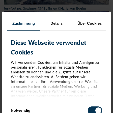
Jury-Voting: Gewinner 13-18 Jährige ©Marie von Boehn
Zustimmung
Details
Über Cookies
Diese Webseite verwendet
Cookies
Wir verwenden Cookies, um Inhalte und Anzeigen zu
personalisieren, Funktionen für soziale Medien
anbieten zu können und die Zugriffe auf unsere
Website zu analysieren. Außerdem geben wir
Informationen zu Ihrer Verwendung unserer Website
an unsere Partner für soziale Medien, Werbung und
Analysen weiter. Unsere Partner führen diese
Online-Voting: Gewinner 13-18 Jährige ©Emma Maaß
Informationen möglicherweise mit weiteren Daten
GRUPPEN KÜNSTLER
zusammen, die Sie ihnen bereitgestellt haben oder die
Einwilligungsauswahl
sie im Rahmen Ihrer Nutzung der Dienste gesammelt
Notwendig
haben. Sie geben Einwilligung zu unseren Cookies,