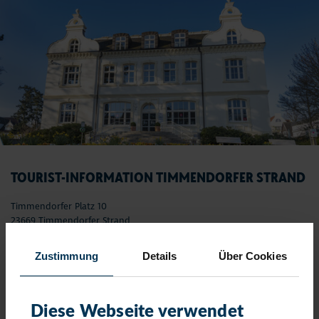
TOURIST-INFORMATION TIMMENDORFER STRAND
Timmendorfer Platz 10
23669 Timmendorfer Strand
Telefon: 04503-3577-0
Zustimmung
Details
Über Cookies
Telefax: 04503-3585-45
info(at)timmendorfer-strand.de
AKTUELLE ÖFFNUNGSZEITEN
Diese Webseite verwendet