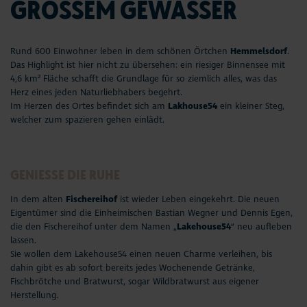
GROSSEM GEWÄSSER
Rund 600 Einwohner leben in dem schönen Örtchen
Hemmelsdorf
.
Das Highlight ist hier nicht zu übersehen: ein riesiger Binnensee mit
4,6 km² Fläche schafft die Grundlage für so ziemlich alles, was das
Herz eines jeden Naturliebhabers begehrt.
Im Herzen des Ortes befindet sich am
Lakhouse54
ein kleiner Steg,
welcher zum spazieren gehen einlädt.
GENIESSE DIE RUHE
In dem alten
Fischereihof
ist wieder Leben eingekehrt. Die neuen
Eigentümer sind die Einheimischen Bastian Wegner und Dennis Egen,
die den Fischereihof unter dem Namen „
Lakehouse54
“ neu aufleben
lassen.
Sie wollen dem Lakehouse54 einen neuen Charme verleihen, bis
dahin gibt es ab sofort bereits jedes Wochenende Getränke,
Fischbrötche und Bratwurst, sogar Wildbratwurst aus eigener
Herstellung.