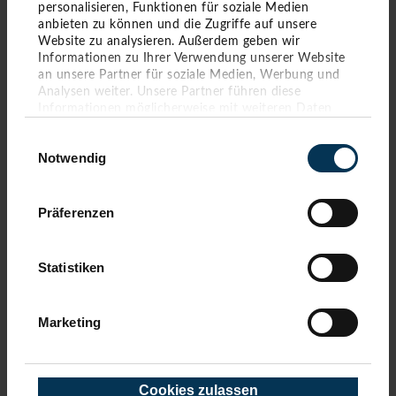
personalisieren, Funktionen für soziale Medien
STRANDABSCHNITT 25 - 28
anbieten zu können und die Zugriffe auf unsere
Website zu analysieren. Außerdem geben wir
Strandkorbvermietung Stefan
Informationen zu Ihrer Verwendung unserer Website
Tel. 0157-72077695
an unsere Partner für soziale Medien, Werbung und
Analysen weiter. Unsere Partner führen diese
Informationen möglicherweise mit weiteren Daten
STRANDABSCHNITT 29
zusammen, die Sie ihnen bereitgestellt haben oder die
Einwilligungsauswahl
sie im Rahmen Ihrer Nutzung der Dienste gesammelt
Rikki Beach
Notwendig
haben. Sie geben Einwilligung zu unseren Cookies,
Tel. 0172-3785731
wenn Sie unsere Webseite weiterhin nutzen.
Präferenzen
STRANDABSCHNITT 30
Rikki Beach
Statistiken
Tel. 0172-3785731
Marketing
STRANDABSCHNITT 31
Strandkorbvermietung Schrödter
Tel. 0176-92336257
Cookies zulassen