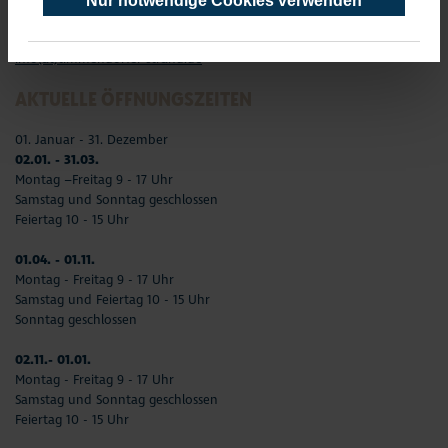
Nur notwendige Cookies verwenden
Telefon: 04503-3577-0
Telefax: 04503-3585-45
info(at)timmendorfer-strand.de
AKTUELLE ÖFFNUNGSZEITEN
01. Januar - 31. Dezember
02.01. - 31.03.
Montag –Freitag 9 - 17 Uhr
Samstag und Sonntag geschlossen
Feiertag 10 - 15 Uhr
01.04. - 01.11.
Montag - Freitag 9 - 17 Uhr
Samstag und Feiertag 10 - 15 Uhr
Sonntag geschlossen
02.11.- 01.01.
Montag - Freitag 9 - 17 Uhr
Samstag und Sonntag geschlossen
Feiertag 10 - 15 Uhr