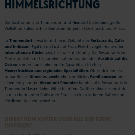
HIMMELSRICHTUNG
Seepferdchen Shop
Veranstaltungen
Die Gastronomie in Timmendorf und Niendorf bietet eine große
Vielfalt an kulinarischen Genüssen für jeden Geschmack und Anlass.
Touren und Erlebnisse
In
Timmendorf
erwartet dich eine Vielzahl von
Restaurants, Cafés
und Imbissen
. Egal ob du Lust auf Fisch, Fleisch, vegetarische oder
Familienurlaub
internationale Küche
hast, hier wirst du fündig. Die Restaurants im
Zentrum bieten nicht nur einen atemberaubenden
Ausblick auf die
Ostsee
, sondern auch eine breite Auswahl an frischen
Urlaub mit Hund
Meeresfrüchten und regionalen Spezialitäten
. Ob es sich um ein
romantisches
Dinner zu zweit
, ein gemütliches
Familienessen
oder
Strand
einen entspannten
Abend mit Freunden
handelt, die Restaurants in
Timmendorf lassen keine Wünsche offen. Darüber hinaus kannst du
in den charmanten Cafés oder Eisdielen einen leckeren Kaffee und
Entdecken & Erleben
köstlichen Kuchen genießen.
Webcams & Wetter
DIREKT VOM KUTTER ODER AUS DER FERNE
INSPIRIERT
Service & Kontakt