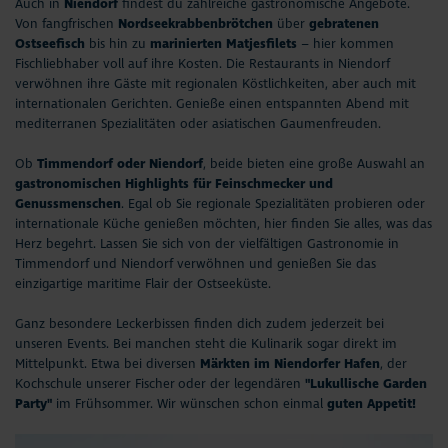
Auch in
Niendorf
findest du zahlreiche gastronomische Angebote.
Aktuelles
Von fangfrischen
Nordseekrabbenbrötchen
über
gebratenen
Ostseefisch
bis hin zu
marinierten Matjesfilets
– hier kommen
#StrandMomente
Fischliebhaber voll auf ihre Kosten. Die Restaurants in Niendorf
verwöhnen ihre Gäste mit regionalen Köstlichkeiten, aber auch mit
internationalen Gerichten. Genieße einen entspannten Abend mit
Business
mediterranen Spezialitäten oder asiatischen Gaumenfreuden.
Ob
Timmendorf oder Niendorf
, beide bieten eine große Auswahl an
gastronomischen Highlights für Feinschmecker und
Genussmenschen
. Egal ob Sie regionale Spezialitäten probieren oder
internationale Küche genießen möchten, hier finden Sie alles, was das
Herz begehrt. Lassen Sie sich von der vielfältigen Gastronomie in
Timmendorf und Niendorf verwöhnen und genießen Sie das
einzigartige maritime Flair der Ostseeküste.
Ganz besondere Leckerbissen finden dich zudem jederzeit bei
unseren
Events
. Bei manchen steht die Kulinarik sogar direkt im
Mittelpunkt. Etwa bei diversen
Märkten im Niendorfer Hafen
, der
Kochschule unserer Fischer oder der legendären
"Lukullische Garden
Party"
im Frühsommer. Wir wünschen schon einmal
guten Appetit!