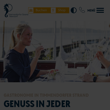
Buchen
Shop
MENÜ
Timmendorfer Strand
Niendorf/Ostsee
Hemmelsdorf
weitere Orte Lübecker Bucht
GASTRONOMIE IN TIMMENDORFER STRAND
GENUSS IN JEDER
Unterkünfte buchen