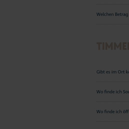
Welchen Betrag 
TIMME
Gibt es im Ort 
Wo finde ich So
Wo finde ich öff