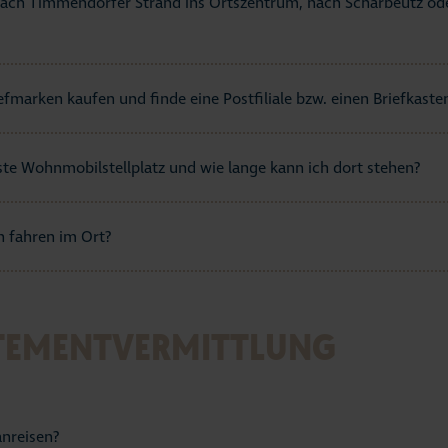
 nach Timmendorfer Strand ins Ortszentrum, nach Scharbeutz od
efmarken kaufen und finde eine Postfiliale bzw. einen Briefkaste
ste Wohnmobilstellplatz und wie lange kann ich dort stehen?
n fahren im Ort?
TEMENTVERMITTLUNG
nreisen?