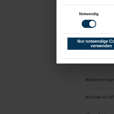
Einwilligungsauswahl
Wo bekomme ich
Notwendig
Wo kann ich pa
Nur notwendige C
verwenden
NIEND
Wo kann ich pa
Wo finde ich öff