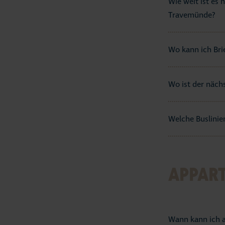
Wie weit ist es
Travemünde?
Wo kann ich Bri
Wo ist der näch
Welche Buslinie
APPAR
Wann kann ich a