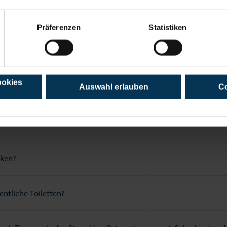
 ein Strandmagazin bzw. ein Gastgeberverzeichnis?
Präferenzen
Statistiken
rken?
ookies
Auswahl erlauben
Co
ORF/OSTSEE
rken?
entliche Toiletten?