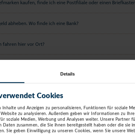
fmarken kaufen, finde ich eine Postfiliale oder einen Briefkaste
eld abheben. Wo finde ich eine Bank?
 fahren hier vor Ort?
s SEA LIFE-Center und kann ich vor Ort parken?
Details
e Haltestelle der Bimmelbahn?
 verwendet Cookies
ine Telefonzelle?
Inhalte und Anzeigen zu personalisieren, Funktionen für soziale M
e Website zu analysieren. Außerdem geben wir Informationen zu Ihr
für soziale Medien, Werbung und Analysen weiter. Unsere Partner f
n Daten zusammen, die Sie ihnen bereitgestellt haben oder die sie
verloren. An wen wende ich mich?
n. Sie geben Einwilligung zu unseren Cookies, wenn Sie unsere Web