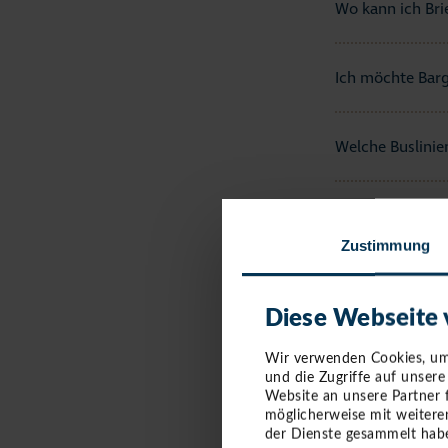
Wo kann ich Brie
Ich möchte Barg
Welche Buslinien
Wo finde ich da
Zustimmung
Wo finde ich di
Diese Webseite
Gibt es im Ort e
Wir verwenden Cookies, um 
und die Zugriffe auf unser
Website an unsere Partner 
möglicherweise mit weitere
Ich habe etwas 
der Dienste gesammelt habe