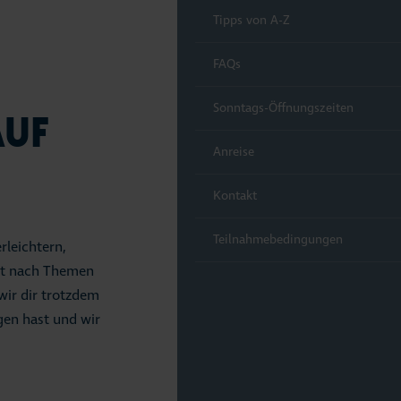
ferdchen Shop
Tipps von A-Z
nstaltungen
FAQs
en und Erlebnisse
Sonntags-Öffnungszeiten
AUF
lienurlaub
Anreise
ub mit Hund
Kontakt
nd
Teilnahmebedingungen
rleichtern,
ert nach Themen
ecken & Erleben
wir dir trotzdem
agen hast und wir
ams & Wetter
ice & Kontakt