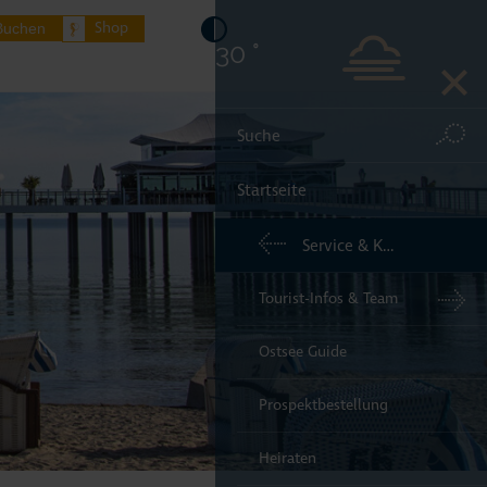
Shop
Buchen
30 °
Startseite
endorfer Strand
Service & Kontakt
dorf/Ostsee
Tourist-Infos & Team
elsdorf
Ostsee Guide
ere Orte Lübecker Bucht
Prospektbestellung
rkünfte buchen
Heiraten