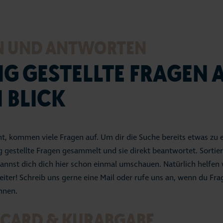
Seep
Vera
N UND ANTWORTEN
Tour
IG GESTELLTE FRAGEN 
Fami
 BLICK
Urla
Stra
ht, kommen viele Fragen auf. Um dir die Suche bereits etwas zu e
g gestellte Fragen gesammelt und sie direkt beantwortet. Sorti
Entd
kannst dich dich hier schon einmal umschauen. Natürlich helfen 
eiter! Schreib uns gerne eine Mail oder rufe uns an, wenn du Fr
Webc
nnen.
Serv
ECARD & KURABGABE