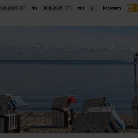
bis
mit
Personen
Timm
Nien
Hemm
weit
Unte