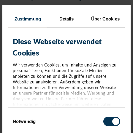
Zustimmung
Details
Über Cookies
Diese Webseite verwendet
Cookies
Wir verwenden Cookies, um Inhalte und Anzeigen zu
personalisieren, Funktionen für soziale Medien
anbieten zu können und die Zugriffe auf unsere
Website zu analysieren. Außerdem geben wir
Informationen zu Ihrer Verwendung unserer Website
an unsere Partner für soziale Medien, Werbung und
Analysen weiter. Unsere Partner führen diese
Gute Anreise. Wir freuen uns auf dich!
Informationen möglicherweise mit weiteren Daten
zusammen, die Sie ihnen bereitgestellt haben oder die
Einwilligungsauswahl
sie im Rahmen Ihrer Nutzung der Dienste gesammelt
Notwendig
haben. Sie geben Einwilligung zu unseren Cookies,
wenn Sie unsere Webseite weiterhin nutzen.