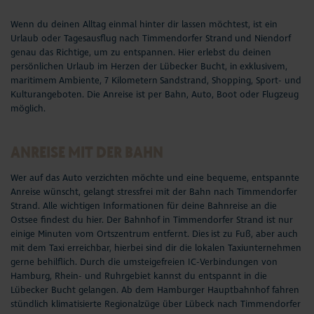
Seepferdchen Shop
Wenn du deinen Alltag einmal hinter dir lassen möchtest, ist ein
Urlaub oder
Tagesausflug nach Timmendorfer Strand
und Niendorf
Veranstaltungen
genau das Richtige, um zu entspannen. Hier erlebst du deinen
persönlichen Urlaub im Herzen der Lübecker Bucht, in exklusivem,
maritimem Ambiente, 7 Kilometern Sandstrand, Shopping, Sport- und
Touren und Erlebnisse
Kulturangeboten. Die Anreise ist per Bahn, Auto, Boot oder Flugzeug
möglich.
Familienurlaub
ANREISE MIT DER BAHN
Urlaub mit Hund
Wer auf das Auto verzichten möchte und eine bequeme, entspannte
Strand
Anreise wünscht, gelangt stressfrei mit der Bahn nach Timmendorfer
Strand. Alle wichtigen Informationen für deine Bahnreise an die
Ostsee findest du hier. Der Bahnhof in Timmendorfer Strand ist nur
Entdecken & Erleben
einige Minuten vom Ortszentrum entfernt. Dies ist zu Fuß, aber auch
mit dem Taxi erreichbar, hierbei sind dir die lokalen Taxiunternehmen
Webcams & Wetter
gerne behilflich. Durch die umsteigefreien IC-Verbindungen von
Hamburg, Rhein- und Ruhrgebiet kannst du entspannt in die
Service & Kontakt
Lübecker Bucht gelangen. Ab dem Hamburger Hauptbahnhof fahren
stündlich klimatisierte Regionalzüge über Lübeck nach Timmendorfer