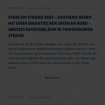
Seepferdchen Shop
28.09.2022
Pressemitteilungen
STARS AM STRAND 2023 – SANTIANO GEHEN
Veranstaltungen
MIT EINER GIGANTISCHEN SHOW AN BORD -
Touren und Erlebnisse
GROSSES BANDJUBILÄUM IN TIMMENDORFER S
TRAND.
Familienurlaub
Gerade erst ist die 2022er Ausgabe von „Stars am Strand“ von
einem begeisterten Publikum frenetisch gefeiert worden, stellt
Urlaub mit Hund
die Timmendorfer Strand Niendorf Tourismus (TSNT GmbH) das
erste Konzerthighlight für das kommende Jahr vor. Dieses Jahr
Strand
erlebten über 12.000 Gäste die drei Konzerte in der Musik-
Arena.
Entdecken & Erleben
Weiterlesen
Webcams & Wetter
Service & Kontakt
22.09.2022
Pressemitteilungen