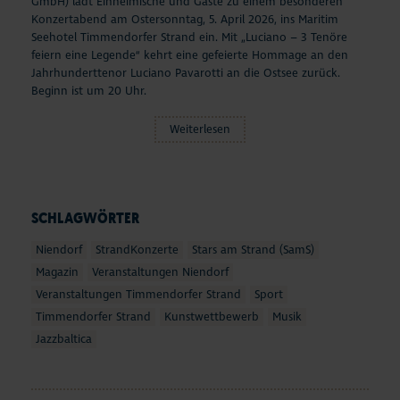
GmbH) lädt Einheimische und Gäste zu einem besonderen
Konzertabend am Ostersonntag, 5. April 2026, ins Maritim
Seehotel Timmendorfer Strand ein. Mit „Luciano – 3 Tenöre
feiern eine Legende“ kehrt eine gefeierte Hommage an den
Jahrhunderttenor Luciano Pavarotti an die Ostsee zurück.
Beginn ist um 20 Uhr.
Weiterlesen
SCHLAGWÖRTER
Niendorf
StrandKonzerte
Stars am Strand (SamS)
Magazin
Veranstaltungen Niendorf
Veranstaltungen Timmendorfer Strand
Sport
Timmendorfer Strand
Kunstwettbewerb
Musik
Jazzbaltica