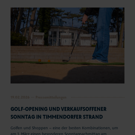
Seepferdchen Shop
Veranstaltungen
Touren und Erlebnisse
Familienurlaub
Urlaub mit Hund
Strand
Entdecken & Erleben
19.02.2026
Pressemitteilungen
GOLF-OPENING UND VERKAUFSOFFENER
Webcams & Wetter
SONNTAG IN TIMMENDORFER STRAND
Service & Kontakt
Golfen und Shoppen – eine der besten Kombinationen, um
am 1. März einen besonderen Sonntagnachmittag am