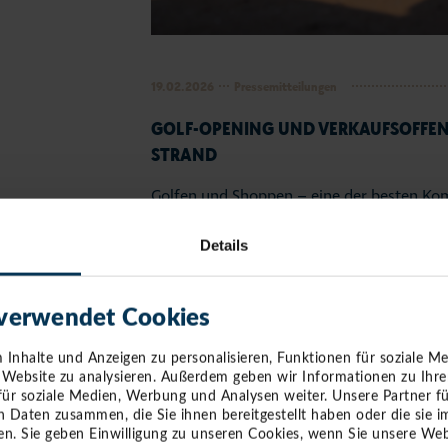
19.02.2026
Pressemitteilungen
GOLF-OPENING UND VERKAUFSOFFE
STRAND
Golfen und Shoppen – eine der besten Ko
besonderen Sonntagnachmittag am Timmen
Details
Die Timmendorfer Strand Niendorf Touri
zusammen mit dem Golfresort Strandgrün
 verwendet Cookies
alljährlichen Golf-Turnier für Jedermann e
von 12 bis 16 Uhr auf neun originellen St
Inhalte und Anzeigen zu personalisieren, Funktionen für soziale M
und dabei ihre Leiden-schaft für den Sport
e Website zu analysieren. Außerdem geben wir Informationen zu Ihr
für soziale Medien, Werbung und Analysen weiter. Unsere Partner f
Geschäfte von 12 bis 17 Uhr, damit der Ta
n Daten zusammen, die Sie ihnen bereitgestellt haben oder die sie
werden kann.
n. Sie geben Einwilligung zu unseren Cookies, wenn Sie unsere Web