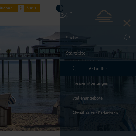
Shop
Buchen
24 °
Startseite
endorfer Strand
Aktuelles
dorf/Ostsee
Pressemitteilungen
elsdorf
Stellenangebote
ere Orte Lübecker Bucht
Aktuelles zur Bäderbahn
rkünfte buchen