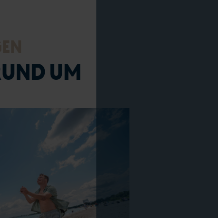
ferdchen Shop
nstaltungen
GEN
en und Erlebnisse
RUND UM
lienurlaub
ub mit Hund
nd
ecken & Erleben
ams & Wetter
ice & Kontakt