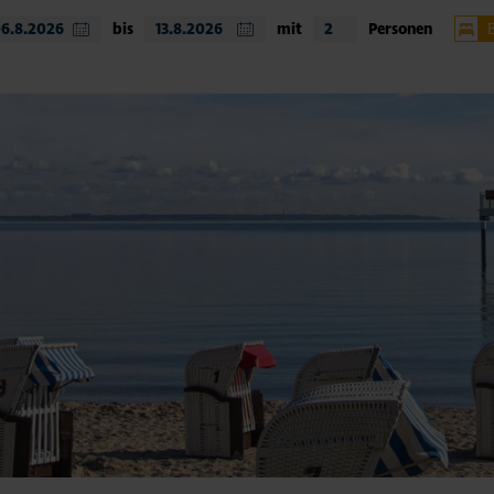
bis
mit
Personen
Timm
Nien
Hemm
weit
Unte