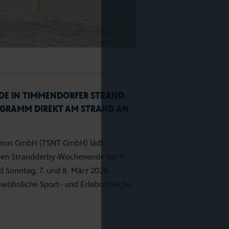
 IN TIMMENDORFER STRAND R
GRAMM DIREKT AM STRAND AN D
smus GmbH (TSNT GmbH) lädt
oßen Strandderby-Wochenende nach
 Sonntag, 7. und 8. März 2026
ewöhnliche Sport- und Erlebnisfläche