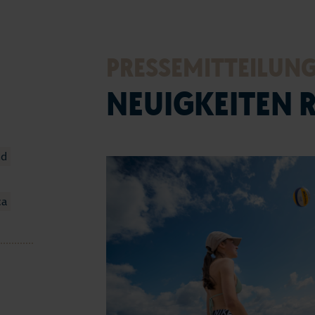
Seep
Vera
PRESSEMITTEILUN
Tour
NEUIGKEITEN 
Fami
Urla
nd
Stra
ca
Entd
Webc
Serv