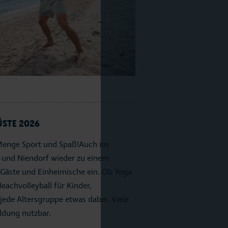
lles
andMomente
ness
ÜSTE 2026
Menge Sport und Spaß!Auch im
und Niendorf wieder zu einem
äste und Einheimische ein. Ob Yoga
achvolleyball für Kinder,
jede Altersgruppe etwas dabei. Viele
ldung nutzbar.