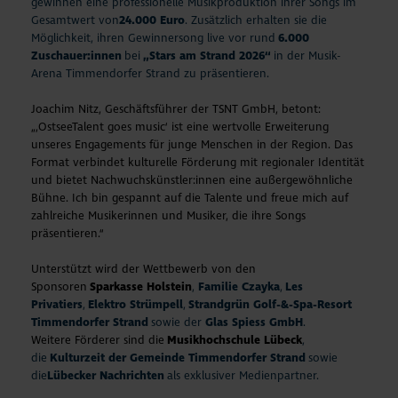
gewinnen eine professionelle Musikproduktion ihrer Songs im
Gesamtwert von
24.000 Euro
. Zusätzlich erhalten sie die
Möglichkeit, ihren Gewinnersong live vor rund
6.000
Zuschauer:innen
bei
„Stars am Strand 2026“
in der Musik-
Arena Timmendorfer Strand zu präsentieren.
Joachim Nitz, Geschäftsführer der TSNT GmbH, betont:
„‚OstseeTalent goes music‘ ist eine wertvolle Erweiterung
unseres Engagements für junge Menschen in der Region. Das
Format verbindet kulturelle Förderung mit regionaler Identität
und bietet Nachwuchskünstler:innen eine außergewöhnliche
Bühne. Ich bin gespannt auf die Talente und freue mich auf
zahlreiche Musikerinnen und Musiker, die ihre Songs
präsentieren.“
Unterstützt wird der Wettbewerb von den
Sponsoren
Sparkasse Holstein
,
Familie Czayka
,
Les
Privatiers
,
Elektro Strümpell
,
Strandgrün Golf-&-Spa-Resort
Timmendorfer Strand
sowie der
Glas Spiess GmbH
.
Weitere Förderer sind die
Musikhochschule Lübeck
,
die
Kulturzeit der Gemeinde Timmendorfer Strand
sowie
die
Lübecker Nachrichten
als exklusiver Medienpartner.