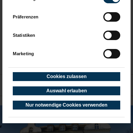
wenn Sie unsere Webseite weiterhin nutzen.
Präferenzen
Statistiken
Marketing
KONTAKT
Cookies zulassen
Auswahl erlauben
TIMMENDORFER STRAND
Nur notwendige Cookies verwenden