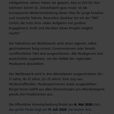
erfolgreichen Jahren haben wir gespürt, dass es Zeit für den
nächsten Schritt ist. ‚OstseeTalent goes music‘ ist die
konsequente Weiterentwicklung dieser Idee für junge kreative
und musische Talente. Besonders dankbar bin ich der TSNT
GmbH, die trotz ihrer vielen Aufgaben mit großem
Engagement, Kraft und Herzblut dieses Projekt möglich
macht.“
Die Teilnahme am Wettbewerb setzt einen eigenen, selbst
geschriebenen Song voraus. Coverversionen oder bereits
veröffentlichte Titel sind ausgeschlossen. Alle Musikgenres sind
ausdrücklich zugelassen, um die Vielfalt der regionalen
Musikszene abzubilden.
Der Wettbewerb wird in drei Altersklassen ausgeschrieben (14–
17 Jahre, 18–21 Jahre, 22–25 Jahre). Eine Jury aus
Musikschaffenden, Musikexpert:innen sowie ausgewählten
Bürger:innen wählt aus allen Einsendungen pro Alterskategorie
jeweils drei Finalist:innen aus.
Die öffentliche Vorentscheidung findet am
8. Mai 2026
statt,
das große Finale folgt am
17. Juli 2026
. Die besten Acts