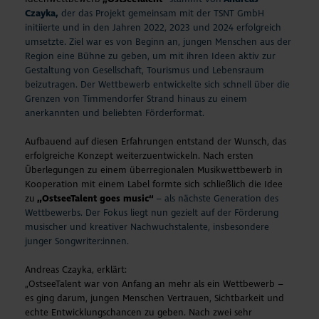
Czayka,
der das Projekt gemeinsam mit der TSNT GmbH
initiierte und in den Jahren 2022, 2023 und 2024 erfolgreich
umsetzte. Ziel war es von Beginn an, jungen Menschen aus der
Region eine Bühne zu geben, um mit ihren Ideen aktiv zur
Gestaltung von Gesellschaft, Tourismus und Lebensraum
beizutragen. Der Wettbewerb entwickelte sich schnell über die
Grenzen von Timmendorfer Strand hinaus zu einem
anerkannten und beliebten Förderformat.
Aufbauend auf diesen Erfahrungen entstand der Wunsch, das
erfolgreiche Konzept weiterzuentwickeln. Nach ersten
Überlegungen zu einem überregionalen Musikwettbewerb in
Kooperation mit einem Label formte sich schließlich die Idee
zu
„OstseeTalent goes music“
– als nächste Generation des
Wettbewerbs. Der Fokus liegt nun gezielt auf der Förderung
musischer und kreativer Nachwuchstalente, insbesondere
junger Songwriter:innen.
Andreas Czayka, erklärt:
„OstseeTalent war von Anfang an mehr als ein Wettbewerb –
es ging darum, jungen Menschen Vertrauen, Sichtbarkeit und
echte Entwicklungschancen zu geben. Nach zwei sehr