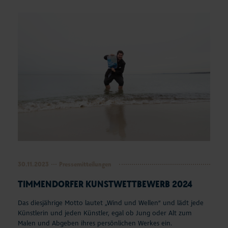
Seepferdchen Shop
Veranstaltungen
Touren und Erlebnisse
Familienurlaub
Urlaub mit Hund
Strand
Entdecken & Erleben
30.11.2023
Pressemitteilungen
TIMMENDORFER KUNSTWETTBEWERB 2024
Webcams & Wetter
Das diesjährige Motto lautet „Wind und Wellen“ und lädt jede
Service & Kontakt
Künstlerin und jeden Künstler, egal ob Jung oder Alt zum
Malen und Abgeben ihres persönlichen Werkes ein.