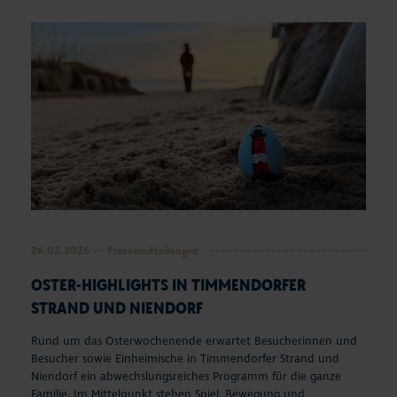
Seepferdchen Shop
Veranstaltungen
Touren und Erlebnisse
Familienurlaub
Urlaub mit Hund
Strand
26.03.2026
Pressemitteilungen
Entdecken & Erleben
OSTER-HIGHLIGHTS IN TIMMENDORFER
STRAND UND NIENDORF
Webcams & Wetter
Rund um das Osterwochenende erwartet Besucherinnen und
Besucher sowie Einheimische in Timmendorfer Strand und
Service & Kontakt
Niendorf ein abwechslungsreiches Programm für die ganze
Familie. Im Mittelpunkt stehen Spiel, Bewegung und