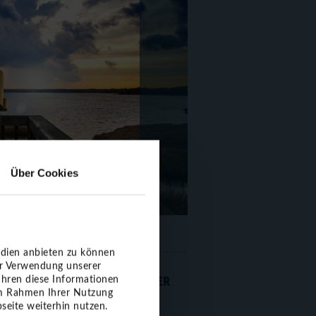
Über Cookies
edien anbieten zu können
er Verwendung unserer
NGEN MIT OSTSEEBOTSCHAFTER
ühren diese Informationen
 im Rahmen Ihrer Nutzung
seite weiterhin nutzen.