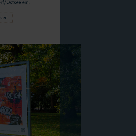
rf/Ostsee ein.
lles
esen
andMomente
ness