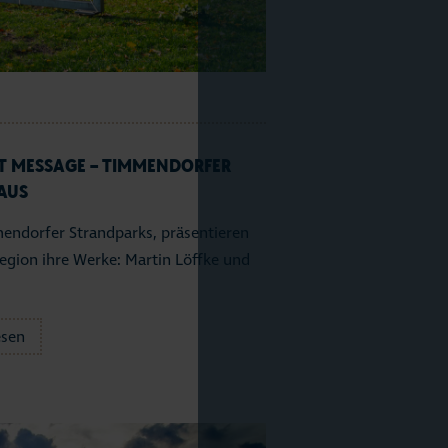
T MESSAGE – TIMMENDORFER
AUS
endorfer Strandparks, präsentieren
egion ihre Werke: Martin Löffke und
esen