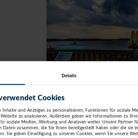
Details
 verwendet Cookies
30.10.2025
Pressemitteilungen
Inhalte und Anzeigen zu personalisieren, Funktionen für soziale M
e Website zu analysieren. Außerdem geben wir Informationen zu Ihr
FREIZEITERLEBNIS: FISCHWANDERU
für soziale Medien, Werbung und Analysen weiter. Unsere Partner f
n Daten zusammen, die Sie ihnen bereitgestellt haben oder die sie
THEO BAUERNSCHMIDT
n. Sie geben Einwilligung zu unseren Cookies, wenn Sie unsere Web