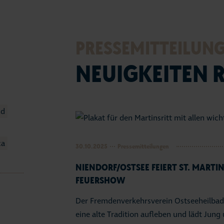
Seep
Vera
PRESSEMITTEILUN
Tour
NEUIGKEITEN 
Fami
Urla
nd
Stra
ca
30.10.2025
Pressemitteilungen
Entd
NIENDORF/OSTSEE FEIERT ST. MART
FEUERSHOW
Webc
Der Fremdenverkehrsverein Ostseeheilbad 
Serv
eine alte Tradition aufleben und lädt Jun