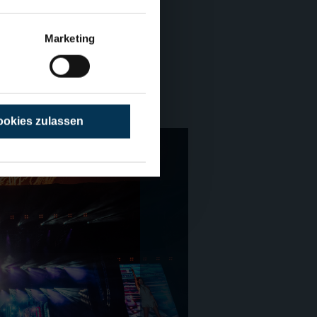
men an der Fischwanderung, vom
01. November teilzunehmen.
Marketing
esen
okies zulassen