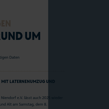
ferdchen Shop
nstaltungen
GEN
en und Erlebnisse
RUND UM
lienurlaub
ub mit Hund
nd
ecken & Erleben
IN MIT LATERNENUMZUG UND
ams & Wetter
Niendorf e.V. lässt auch 2025 wieder
ice & Kontakt
g und Alt am Samstag, dem 8.