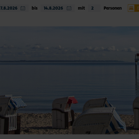
bis
mit
Personen
Timm
Nien
Hemm
weit
Unte