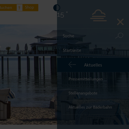
Shop
Buchen
15 °
Startseite
endorfer Strand
Aktuelles
dorf/Ostsee
Pressemitteilungen
elsdorf
Stellenangebote
ere Orte Lübecker Bucht
Aktuelles zur Bäderbahn
rkünfte buchen