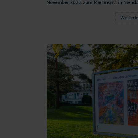
November 2025, zum Martinsritt in Niendo
Aktue
Weiterl
#Str
Busi