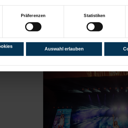
Alle Interessierten sind herzlich willkom
Süßwasser zum Salzwasser, am Samstag, 
Präferenzen
Statistiken
Weiterl
ookies
Auswahl erlauben
Co