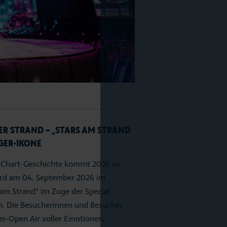
R STRAND – „STARS AM STRAND
AGER-IKONE
n Chart-Geschichte kommt 2026 an
ird am 04. September 2026 im
am Strand“ im Zuge der Special
n. Die Besucherinnen und Besucher
er-Open Air voller Emotionen,