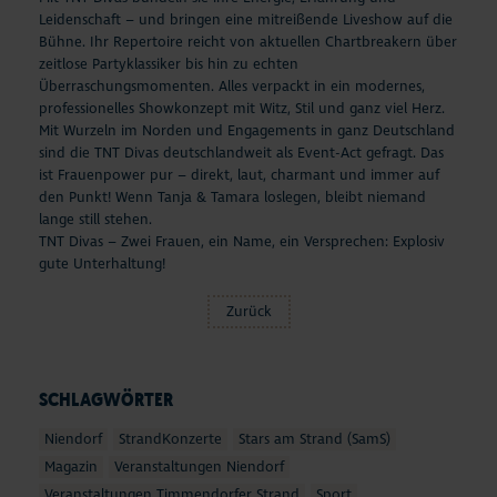
Leidenschaft – und bringen eine mitreißende Liveshow auf die
Bühne. Ihr Repertoire reicht von aktuellen Chartbreakern über
zeitlose Partyklassiker bis hin zu echten
Überraschungsmomenten. Alles verpackt in ein modernes,
professionelles Showkonzept mit Witz, Stil und ganz viel Herz.
Mit Wurzeln im Norden und Engagements in ganz Deutschland
sind die TNT Divas deutschlandweit als Event-Act gefragt. Das
ist Frauenpower pur – direkt, laut, charmant und immer auf
den Punkt! Wenn Tanja & Tamara loslegen, bleibt niemand
lange still stehen.
TNT Divas – Zwei Frauen, ein Name, ein Versprechen: Explosiv
gute Unterhaltung!
Zurück
SCHLAGWÖRTER
Niendorf
StrandKonzerte
Stars am Strand (SamS)
Magazin
Veranstaltungen Niendorf
Veranstaltungen Timmendorfer Strand
Sport