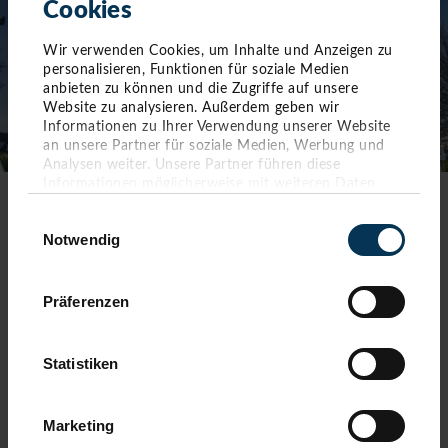
Cookies
Wir verwenden Cookies, um Inhalte und Anzeigen zu
personalisieren, Funktionen für soziale Medien
anbieten zu können und die Zugriffe auf unsere
Website zu analysieren. Außerdem geben wir
Informationen zu Ihrer Verwendung unserer Website
an unsere Partner für soziale Medien, Werbung und
Analysen weiter. Unsere Partner führen diese
Informationen möglicherweise mit weiteren Daten
zusammen, die Sie ihnen bereitgestellt haben oder die
TOURIST-INFORMATION TIMMENDORFER STRAND
Einwilligungsauswahl
sie im Rahmen Ihrer Nutzung der Dienste gesammelt
Notwendig
haben. Sie geben Einwilligung zu unseren Cookies,
Timmendorfer Platz 10
wenn Sie unsere Webseite weiterhin nutzen.
23669 Timmendorfer Strand
Präferenzen
Telefon: 04503-3577-0
Telefax: 04503-3585-45
info(at)timmendorfer-strand.de
Statistiken
AKTUELLE ÖFFNUNGSZEITEN
Marketing
01. Januar - 31. Dezember