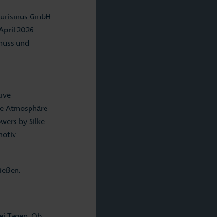
Tourismus GmbH
April 2026
enuss und
tive
nde Atmosphäre
wers by Silke
motiv
nießen.
ei Tagen. Ob