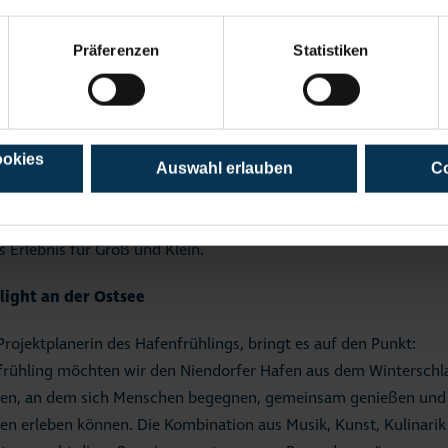
Fräulein Frühling“. Mit Matjes, Bärlauchpesto, grünem Spargel u
s den Frühling direkt auf die Hand. Auch die Kaffeerösterei Ahoi
Präferenzen
Statistiken
ertem Außenbereich für gemütliche Genussmomente, während di
 in bunten Farben erstrahlt.
 Wasser aus erleben
ookies
Auswahl erlauben
Co
fer Hafen einmal aus einer anderen Perspektive entdecken möcht
en mit Peter Ditze nicht entgehen lassen. Mehrmals täglich geht 
s Erlebnis für Groß und Klein.
light an der Ostsee
Projektplanerin des Hafenfrühlings, bringt es auf den Punkt:
rühling möchten wir den Niendorfer Hafen aus dem Winterschl
fen, an dem sich Menschen begegnen, gemeinsam genießen und 
tten erleben können. Die Kombination aus Musik, Kunst, Kulinari