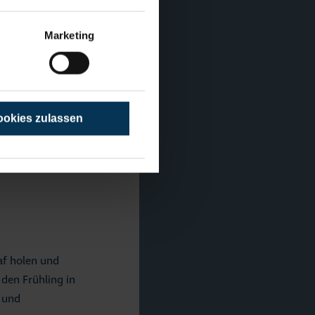
nd frischen
 sorgt mit
Marketing
e Terrasse des
okies zulassen
e, sollte sich
es aufs Wasser
af holen und
den Frühling in
k und