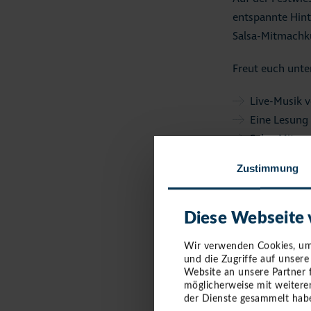
entspannte Hint
Salsa-Mitmachkur
Freut euch unte
Live-Musik 
Eine Lesung
Salsa-Mitmac
Zustimmung
Auch die kleine
Jugendfeuerwehr
Diese Webseite
Genuss direkt
Wir verwenden Cookies, um 
Natürlich darf 
und die Zugriffe auf unser
Getränkeständen
Website an unsere Partner 
möglicherweise mit weitere
der Dienste gesammelt habe
Ein echtes Highl