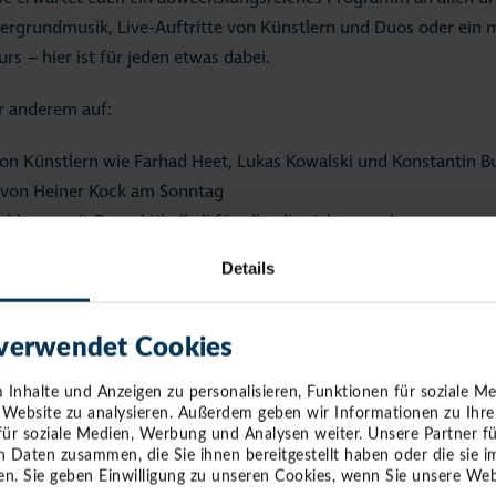
ergrundmusik, Live-Auftritte von Künstlern und Duos oder ein 
s – hier ist für jeden etwas dabei.
r anderem auf:
von Künstlern wie Farhad Heet, Lukas Kowalski und Konstantin B
 von Heiner Kock am Sonntag
hkurse mit Rasoul Khalkali für alle, die sich gerne bewegen
Details
n Gäste kommen nicht zu kurz: Am Samstag und Sonntag bietet 
 Kinderschminken an – ein Spaß für die ganze Familie.
 verwendet Cookies
 am Hafen
Inhalte und Anzeigen zu personalisieren, Funktionen für soziale M
auch der kulinarische Genuss nicht fehlen. Neben verschiedenen 
e Website zu analysieren. Außerdem geben wir Informationen zu Ihr
 beteiligen sich auch die lokalen Betriebe rund um den Hafen a
für soziale Medien, Werbung und Analysen weiter. Unsere Partner f
n Daten zusammen, die Sie ihnen bereitgestellt haben oder die sie
n. Sie geben Einwilligung zu unseren Cookies, wenn Sie unsere Web
ight: Hauswalds Fischbar kreiert exklusiv für den Hafenfrühling