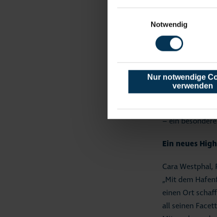
Fischbrötchen „
Einwilligungsauswahl
Zutaten bringt e
Notwendig
passend dekori
Kiosk Hafen-Eck
Den Hafen vom
Nur notwendige C
verwenden
Wer den Niendor
die Kutterfahrt
– ein besondere
Ein neues High
Cara Westphal, 
„Mit dem Hafenf
einen Ort schaf
all seinen Face