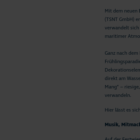
Mit dem neuen 
(TSNT GmbH) ers
verwandelt sich
maritimer Atmo
Ganz nach dem M
Frühlingsparadi
Dekorationselem
direkt am Wasse
Mang“ – riesige
verwandeln.
Hier lässt es s
Musik, Mitma
Auf der Festwie