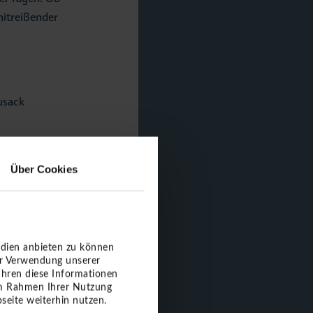
mitreißender
usack
Über Cookies
die
edien anbieten zu können
Speisen- und
er Verwendung unserer
m Event.
ühren diese Informationen
 im Rahmen Ihrer Nutzung
seite weiterhin nutzen.
 das