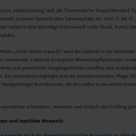
Event „Hafenfrühling“ lädt die Timmendorfer Strand Niendorf 
tmals zu einem farbenfrohen Saisonauftakt ein. Vom 17. bis 19. 
 der Hafen in eine lebendige Erlebniswelt voller Musik, Kunst, G
sphäre.
otto „Unser Hafen erwacht“ wird das Gelände in ein blühendes
es verwandelt. Liebevoll arrangierte Blumenbepflanzungen, krea
ente und gemütliche Sitzgelegenheiten schaffen eine einlade
r. Ein besonderes Highlight sind die beeindruckenden „Magic Flo
, handgefertigte Kunstblumen, die den Hafen in ein echtes Foto
ich wunderbar schlendern, verweilen und einfach den Frühling ge
chen und maritime Momente
se erwartet euch ein abwechslungsreiches Programm an allen dr