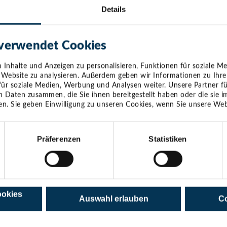
Details
ichkeits-Parcours für die ganze Familie
Getränke sorgt der Lions Club Timmendorfer Strand – Kaffee, K
 verwendet Cookies
 und Bier stehen bereit.
Inhalte und Anzeigen zu personalisieren, Funktionen für soziale M
e Website zu analysieren. Außerdem geben wir Informationen zu Ihr
. April – Ostereiersuche bei der Feuerwehr
für soziale Medien, Werbung und Analysen weiter. Unsere Partner f
n Daten zusammen, die Sie ihnen bereitgestellt haben oder die sie
ißt es wieder „Suchen, finden, freuen“ rund ums Feuerwehrgerät
n. Sie geben Einwilligung zu unseren Cookies, wenn Sie unsere Web
usive Kaffee und Kuchen.
Präferenzen
Statistiken
ocial-Media-Ostersuche
 verstecken wir 78 bunte Holz-Ostereier leicht entlang der Pr
um 11. April in der Tourist-Information im Alten Rathaus (Timmen
ise eintauschen.
ookies
Auswahl erlauben
Co
i – fertig, Spaß gehabt!