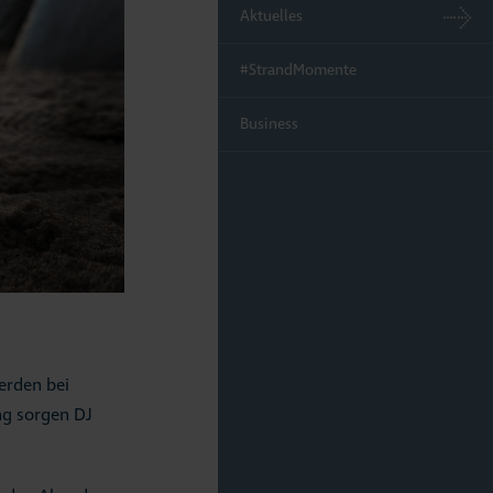
Aktuelles
#StrandMomente
Business
erden bei
ng sorgen DJ