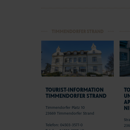
TIMMENDORFER STRAND
TOURIST-INFORMATION
T
TIMMENDORFER STRAND
U
A
N
Timmendorfer Platz 10
23669 Timmendorfer Strand
Str
Telefon: 04503-3577-0
236