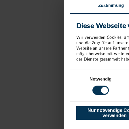
Zustimmung
- Ostergeschickl
Für Snacks und 
Diese Webseite
Softdrinks, Wein
Wir verwenden Cookies, um 
und die Zugriffe auf unser
Ostermontag, 6
Website an unsere Partner 
möglicherweise mit weitere
Ab 11:15 Uhr he
der Dienste gesammelt habe
Niendorf – inkl
Einwilligungsauswahl
Notwendig
Extra-Spaß: S
Am Ostersonntag
Gefunden? Bis z
gegen coole Pre
Nur notwendige C
verwenden
Pro Person ein E