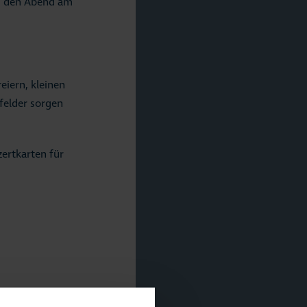
am den Abend am
eiern, kleinen
felder sorgen
zertkarten für