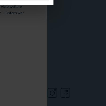
viele weitere
e – Ostern war