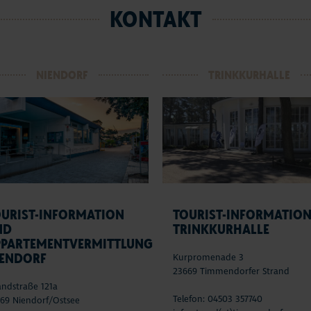
KONTAKT
NIENDORF
TRINKKURHALLE
OURIST-INFORMATION
TOURIST-INFORMATIO
ND
TRINKKURHALLE
PPARTEMENTVERMITTLUNG
IENDORF
Kurpromenade 3
23669 Timmendorfer Strand
andstraße 121a
Telefon: 04503 357740
69 Niendorf/Ostsee