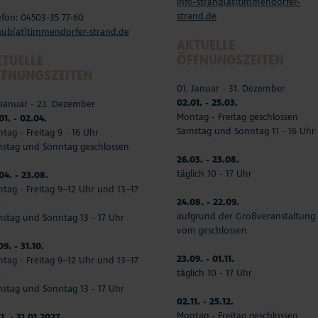
info-strand(at)timmendorfer-
strand.de
efon: 04503-35 77-60
aub(at)timmendorfer-strand.de
AKTUELLE
ÖFFNUNGSZEITEN
TUELLE
FFNUNGSZEITEN
01. Januar - 31. Dezember
02.01. - 25.03.
 Januar - 23. Dezember
Montag - Freitag geschlossen
01. - 02.04.
Samstag und Sonntag 11 - 16 Uhr
tag - Freitag 9 - 16 Uhr
stag und Sonntag geschlossen
26.03. - 23.08.
täglich 10 - 17 Uhr
04. - 23.08.
tag - Freitag 9–12 Uhr und 13–17
24.08. - 22.09.
r
aufgrund der Großveranstaltung
stag und Sonntag 13 - 17 Uhr
vom geschlossen
09. - 31.10.
23.09. - 01.11.
tag - Freitag 9–12 Uhr und 13–17
täglich 10 - 17 Uhr
r
stag und Sonntag 13 - 17 Uhr
02.11. - 25.12.
Montag - Freitag geschlossen
11. - 31.01.2027