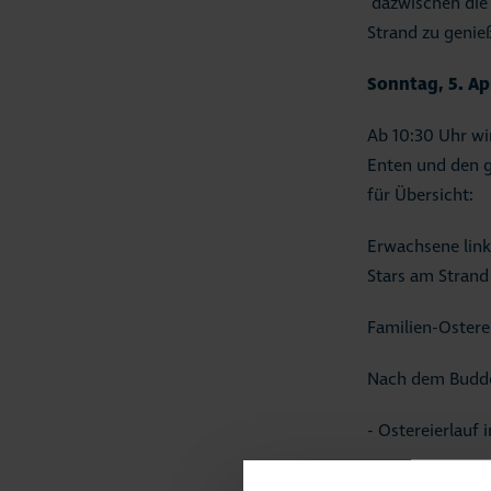
dazwischen die
Strand zu genie
Sonntag, 5. Ap
Ab 10:30 Uhr wi
Enten und den g
für Übersicht:
Erwachsene link
Stars am Strand
Familien-Oster
Nach dem Buddel
- Ostereierlauf
- Hasenweitwur