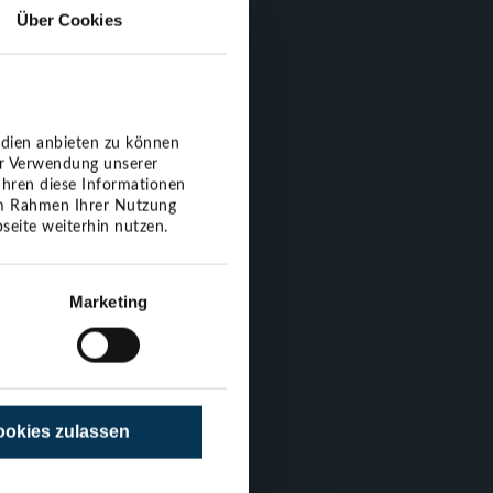
Über Cookies
uchen,
edien anbieten zu können
er Verwendung unserer
ühren diese Informationen
 im Rahmen Ihrer Nutzung
ehaus in
seite weiterhin nutzen.
Marketing
omenade.
dorfer Platz 10)
okies zulassen