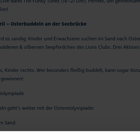
 Live-Band The Funky Tunes (18–21 Uhr). Perfekt, um gemeins
ßen!
ril – Osterbuddeln an der Seebrücke
rd es sandig: Kinder und Erwachsene suchen im Sand nach Oster
oldenen & silbernen Seepferdchen des Lions Clubs. Drei Aktions
s, Kinder rechts. Wer besonders fleißig buddelt, kann sogar Kon
 gewinnen!
eiolympiade
n geht’s weiter mit der Ostereiolympiade:
 im Sand
f