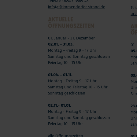
Telefax: 04503-3585-45
info(at)timmendorfer-strand.de
Tel
url
AKTUELLE
ÖFFNUNGSZEITEN
AK
Ö
01. Januar - 31. Dezember
02.01. - 31.03.
01.
Montag –Freitag 9 - 17 Uhr
05.
Samstag und Sonntag geschlossen
Mon
Feiertag 10 - 15 Uhr
Sam
01.04. - 01.11.
03.
Montag - Freitag 9 - 17 Uhr
Mon
Samstag und Feiertag 10 - 15 Uhr
Uh
Sonntag geschlossen
Sam
02.11.- 01.01.
23.
Montag - Freitag 9 - 17 Uhr
Mon
Samstag und Sonntag geschlossen
Uh
Feiertag 10 - 15 Uhr
Sam
alle Öffnungszeiten
01.