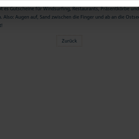
t es Gutscheine für Windsurfing, Restaurants, Präsentkörbe und 
 Also: Augen auf, Sand zwischen die Finger und ab an die Ostse
t!
Zurück