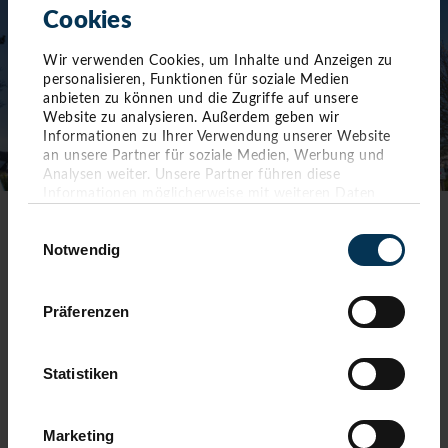
Cookies
Wir verwenden Cookies, um Inhalte und Anzeigen zu
personalisieren, Funktionen für soziale Medien
anbieten zu können und die Zugriffe auf unsere
Website zu analysieren. Außerdem geben wir
Informationen zu Ihrer Verwendung unserer Website
an unsere Partner für soziale Medien, Werbung und
Analysen weiter. Unsere Partner führen diese
Informationen möglicherweise mit weiteren Daten
zusammen, die Sie ihnen bereitgestellt haben oder die
Einwilligungsauswahl
TOURIST-INFORMATION TIMMENDORFER STRAND
sie im Rahmen Ihrer Nutzung der Dienste gesammelt
Notwendig
haben. Sie geben Einwilligung zu unseren Cookies,
wenn Sie unsere Webseite weiterhin nutzen.
Timmendorfer Platz 10
23669 Timmendorfer Strand
Präferenzen
Telefon: 04503-3577-0
Telefax: 04503-3585-45
Statistiken
info(at)timmendorfer-strand.de
AKTUELLE ÖFFNUNGSZEITEN
Marketing