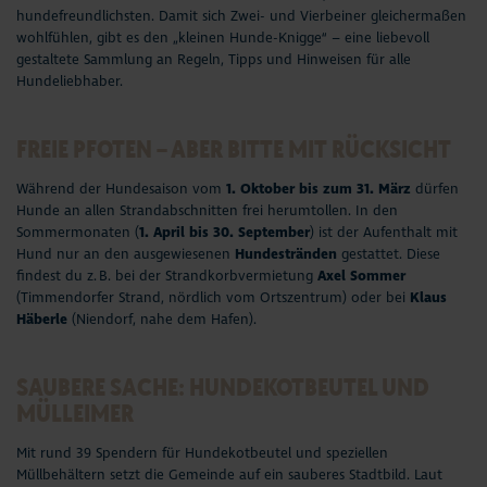
hundefreundlichsten. Damit sich Zwei- und Vierbeiner gleichermaßen
wohlfühlen, gibt es den „kleinen Hunde-Knigge“ – eine liebevoll
gestaltete Sammlung an Regeln, Tipps und Hinweisen für alle
Hundeliebhaber.
FREIE PFOTEN – ABER BITTE MIT RÜCKSICHT
Während der
Hundesaison
vom
1. Oktober bis zum 31. März
dürfen
Hunde an allen Strandabschnitten frei herumtollen. In den
Sommermonaten (
1. April bis 30. September
) ist der Aufenthalt mit
Hund nur an den ausgewiesenen
Hundestränden
gestattet. Diese
findest du z. B. bei der Strandkorbvermietung
Axel Sommer
(Timmendorfer Strand, nördlich vom Ortszentrum) oder bei
Klaus
Häberle
(Niendorf, nahe dem Hafen).
SAUBERE SACHE: HUNDEKOTBEUTEL UND
MÜLLEIMER
Mit rund 39 Spendern für Hundekotbeutel und speziellen
Müllbehältern setzt die Gemeinde auf ein sauberes Stadtbild. Laut