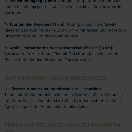
🐾
Kleiner Rundgang (3 km):
Vom Alten Kurpark zum Strandpark
und in die Villengegend – auf festen Wegen, ideal für eine schnelle
Gassirunde.
🐾
Tour um den Vogelpark (5 km):
Natur pur durch die Aalbek-
Niederung bis zum Hermann-Löns-Turm – mit festem und moorigem
Untergrund, gutes Schuhwerk empfohlen!
🐾
Große Fahrradrunde um den Hemmelsdorfer See (18 km):
Auspowern für Mensch und Tier mit Einkehrmöglichkeiten wie dem
Fischereihof oder dem Restaurant Tausendschön.
GUT VERSORGT – AUCH MEDIZINISCH
Ob
Tierarzt
,
Hundesalon
,
Hundeschule
oder
Sportkurs
–
Timmendorfer Strand bietet eine breite Palette an Dienstleistungen
rund ums Haustier. Von der klassischen Kleintierpraxis bis zur Wald-
Agility für sportliche Hundehalter ist alles dabei.
FERIEN MIT FELLNASE – WAS ZU BEACHTEN
IST