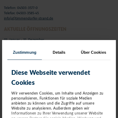
Telefon: 04503-3577-0
Telefax: 04503-3585-45
info(at)timmendorfer-strand.de
AKTUELLE ÖFFNUNGSZEITEN
01. Januar - 31. Dezember
02.01. - 31.03.
Montag –Freitag 9 - 17 Uhr
Zustimmung
Details
Über Cookies
Samstag und Sonntag geschlossen
Feiertag 10 - 15 Uhr
01.04. - 01.11.
Diese Webseite verwendet
Montag - Freitag 9 - 17 Uhr
Cookies
Samstag und Feiertag 10 - 15 Uhr
Sonntag geschlossen
Wir verwenden Cookies, um Inhalte und Anzeigen zu
02.11.- 01.01.
personalisieren, Funktionen für soziale Medien
Montag - Freitag 9 - 17 Uhr
anbieten zu können und die Zugriffe auf unsere
Samstag und Sonntag geschlossen
Website zu analysieren. Außerdem geben wir
Feiertag 10 - 15 Uhr
Informationen zu Ihrer Verwendung unserer Website