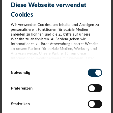
Diese Webseite verwendet
Cookies
Wir verwenden Cookies, um Inhalte und Anzeigen zu
personalisieren, Funktionen für soziale Medien
anbieten zu können und die Zugriffe auf unsere
Website zu analysieren. Außerdem geben wir
Informationen zu Ihrer Verwendung unserer Website
an unsere Partner für soziale Medien, Werbung und
Analysen weiter. Unsere Partner führen diese
Informationen möglicherweise mit weiteren Daten
zusammen, die Sie ihnen bereitgestellt haben oder die
Einwilligungsauswahl
sie im Rahmen Ihrer Nutzung der Dienste gesammelt
Notwendig
haben. Sie geben Einwilligung zu unseren Cookies,
MOTIV 8
wenn Sie unsere Webseite weiterhin nutzen.
Präferenzen
Bildmotiv:
Wir ziehen in den Frieden und Peace-Symbol von
Statistiken
Udo Lindenberg
auf Mesh-Banner gedruckt inklusive
Auktionslogo. Ebenfalls mit abgedruckt Auszug aus Song von