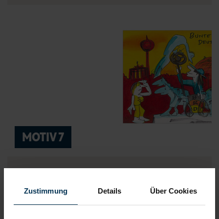
MOTIV 7
Bildmotiv:
„Bunte Republik Deutschland“ von Udo Lindenberg
Zustimmung
Details
Über Cookies
auf Mesh-Banner gedruckt inklusive Auktionslogo
Hier bieten