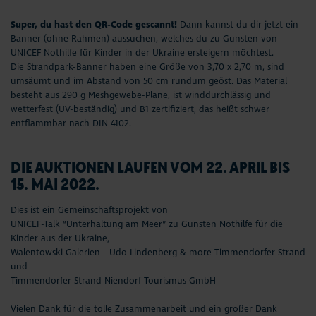
Super, du hast den QR-Code gescannt!
Dann kannst du dir jetzt ein
Banner (ohne Rahmen) aussuchen, welches du zu Gunsten von
UNICEF Nothilfe für Kinder in der Ukraine ersteigern möchtest.
Die Strandpark-Banner haben eine Größe von 3,70 x 2,70 m, sind
umsäumt und im Abstand von 50 cm rundum geöst. Das Material
besteht aus 290 g Meshgewebe-Plane, ist winddurchlässig und
wetterfest (UV-beständig) und B1 zertifiziert, das heißt schwer
entflammbar nach DIN 4102.
DIE AUKTIONEN LAUFEN VOM 22. APRIL BIS
15. MAI 2022.
Dies ist ein Gemeinschaftsprojekt von
UNICEF-Talk “Unterhaltung am Meer”
zu Gunsten Nothilfe für die
Kinder aus der Ukraine,
Walentowski Galerien - Udo Lindenberg & more Timmendorfer Strand
und
Timmendorfer Strand Niendorf Tourismus GmbH
Vielen Dank für die tolle Zusammenarbeit und ein großer Dank