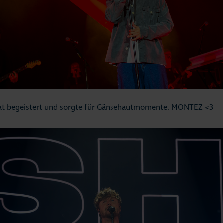
at begeistert und sorgte für Gänsehautmomente. MONTEZ <3