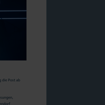
g die Post ab
esungen,
iendorf