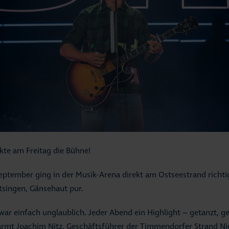
te am Freitag die Bühne!
September ging in der Musik-Arena direkt am Ostseestrand richti
tsingen, Gänsehaut pur.
ar einfach unglaublich. Jeder Abend ein Highlight – getanzt, g
wärmt Joachim Nitz, Geschäftsführer der Timmendorfer Strand N