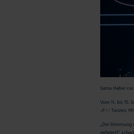
Samu Haber rock
Vom 11. bis 15. 
🎶✨: Tanzen, Mi
„Die Stimmung w
gefeiert!“, sch