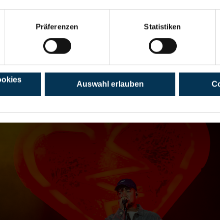
Präferenzen
Statistiken
ine deutsche Pop-Ikone, die an zwei Abenden das Publikum begei
ookies
Auswahl erlauben
Co