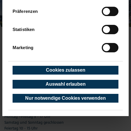
Präferenzen
Statistiken
TOURIST-INFORMATION TIMMENDORFER STRAND
Marketing
Timmendorfer Platz 10
23669 Timmendorfer Strand
Telefon: 04503-3577-0
Cookies zulassen
Telefax: 04503-3585-45
info(at)timmendorfer-strand.de
Auswahl erlauben
AKTUELLE ÖFFNUNGSZEITEN
Nur notwendige Cookies verwenden
01. Januar - 31. Dezember
02.01. - 31.03.
Montag –Freitag 9 - 17 Uhr
Samstag und Sonntag geschlossen
Feiertag 10 - 15 Uhr