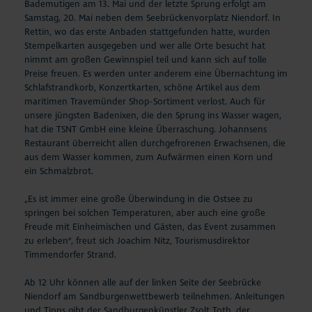
Bademutigen am 13. Mai und der letzte Sprung erfolgt am
Samstag, 20. Mai neben dem Seebrückenvorplatz Niendorf. In
Rettin, wo das erste Anbaden stattgefunden hatte, wurden
Stempelkarten ausgegeben und wer alle Orte besucht hat
nimmt am großen Gewinnspiel teil und kann sich auf tolle
Preise freuen. Es werden unter anderem eine Übernachtung im
Schlafstrandkorb, Konzertkarten, schöne Artikel aus dem
maritimen Travemünder Shop-Sortiment verlost. Auch für
unsere jüngsten Badenixen, die den Sprung ins Wasser wagen,
hat die TSNT GmbH eine kleine Überraschung. Johannsens
Restaurant überreicht allen durchgefrorenen Erwachsenen, die
aus dem Wasser kommen, zum Aufwärmen einen Korn und
ein Schmalzbrot.
„Es ist immer eine große Überwindung in die Ostsee zu
springen bei solchen Temperaturen, aber auch eine große
Freude mit Einheimischen und Gästen, das Event zusammen
zu erleben“, freut sich Joachim Nitz, Tourismusdirektor
Timmendorfer Strand.
Ab 12 Uhr können alle auf der linken Seite der Seebrücke
Niendorf am Sandburgenwettbewerb teilnehmen. Anleitungen
und Tipps gibt der Sandburgenkünstler Zsolt Toth, der