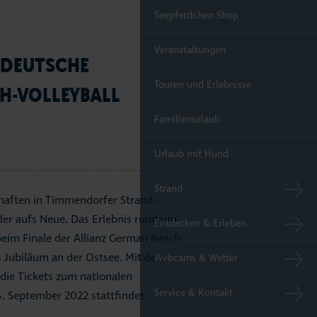
Seepferdchen Shop
Veranstaltungen
 DEUTSCHE
Touren und Erlebnisse
H-VOLLEYBALL
Familienurlaub
Urlaub mit Hund
Strand
chaften in Timmendorfer Strand
der aufs Neue. Das Erlebnis rund um
Entdecken & Erleben
eim Finale der Allianz German Beach
es Jubiläum an der Ostsee. Mit dem
Webcams & Wetter
 die Tickets zum nationalen
Service & Kontakt
4. September 2022 stattfindet.