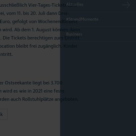
Aktuelles
usschließlich Vier-Tages-Tickets zum
, vom 11. bis 20. Juli dann Drei-
#StrandMomente
0 Euro, gefolgt von Wochenendtickets
ben wird. Ab dem 1. August können dann
Business
 Die Tickets berechtigen zum Eintritt
cation bleibt frei zugänglich. Kinder
ntritt.
er Ostseekante liegt bei 3.700
wird es wie in 2021 eine feste
den auch Rollstuhlplätze angeboten.
ck