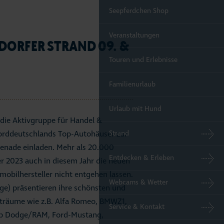
Seepferdchen Shop
Veranstaltungen
NDORFER STRAND 09. &
Touren und Erlebnisse
Familienurlaub
Urlaub mit Hund
 die Aktivgruppe für Handel &
Strand
orddeutschlands Top-Autohäuser zur
nade einladen. Mehr als 20.000
Entdecken & Erleben
 2023 auch in diesem Jahr die neuen
obilhersteller nicht entgehen lassen.
Webcams & Wetter
ge) präsentieren ihre schönsten und
rträume wie z.B. Alfa Romeo, BMWZ1,
Service & Kontakt
Cup Dodge/RAM, Ford-Mustang,