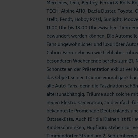
Mercedes, Jeep, Bentley, Ferrari & Rolls-
TECH, Alpine A110, Dacia Duster, Toyota
stellt, Fendt, Hobby Pössl, Sunlight, Moov
11.00 Uhr bis 18.00 Uhr zwischen Timmend
bewundert werden können. Die Automeile is
Fans ungewöhnlicher und luxuriöser Autos
Cabrio-Fahrer ebenso wie Liebhaber röhr
besonderen Wochenende bereits zum 21. 
Schönste an der Präsentation exklusiver Ka
das Objekt seiner Träume einmal ganz haut
alle Auto-Fans, denn die Faszination schöne
altersunabhängig. Träume auch solche mit
neuen Elektro-Generation, sind einfach für 
bekannteste Promenade Deutschlands und g
Ostseeküste. Auch für die Kleinen ist für 
Kinderschminken, Hüpfburg stehen zur Ver
Timmendorfer Strand am 2. Septemberwoc