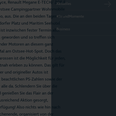
Royce, Renault Megane E-TECH/ ZOE E-
Aktuelles
, Ostsee Campingpartner Wohnmobile
eo, aus. Die an den beiden Tagen von
#StrandMomente
orfer Platz und Maritim Seehotel
Business
t inzwischen fester Termin aller
 geworden und so treffen sich
ender Motoren an diesem ganz
Mal am Ostsee-Hot-Spot. Doch das
rossen ist die Möglichkeit für jeden,
nah erleben zu können. Das gilt für
r und origineller Autos ist
 beachtlichen PS-Zahlen sowie der
alle da. Schlendern Sie über die
enießen Sie das Flair an der
ausreichend Aktion gesorgt,
fügung! Also nichts wie hin nach
henende, organisiert von der