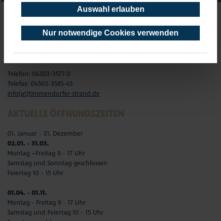
Auswahl erlauben
TOURIST-INFORMATION TIMMENDORFER STRAND
Nur notwendige Cookies verwenden
Timmendorfer Platz 10
23669 Timmendorfer Strand
Telefon: 04503-3577-0
Telefax: 04503-3585-45
info(at)timmendorfer-strand.de
AKTUELLE ÖFFNUNGSZEITEN
01. Januar - 31. Dezember
02.01. - 31.03.
Montag –Freitag 9 - 17 Uhr
Samstag und Sonntag geschlossen
Feiertag 10 - 15 Uhr
01.04. - 01.11.
Montag - Freitag 9 - 17 Uhr
Samstag und Feiertag 10 - 15 Uhr