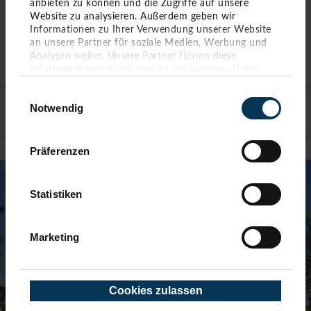
anbieten zu können und die Zugriffe auf unsere
Website zu analysieren. Außerdem geben wir
Informationen zu Ihrer Verwendung unserer Website
an unsere Partner für soziale Medien, Werbung und
Analysen weiter. Unsere Partner führen diese
Informationen möglicherweise mit weiteren Daten
KONTAKT
zusammen, die Sie ihnen bereitgestellt haben oder die
Einwilligungsauswahl
sie im Rahmen Ihrer Nutzung der Dienste gesammelt
Notwendig
haben. Sie geben Einwilligung zu unseren Cookies,
wenn Sie unsere Webseite weiterhin nutzen.
TIMMENDORFER STRAND
Präferenzen
Statistiken
Marketing
Cookies zulassen