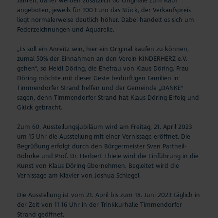
Jahren, daher werden zusätzlich 60 Originale zum Kauf
angeboten, jeweils für 100 Euro das Stück, der Verkaufspreis
liegt normalerweise deutlich höher. Dabei handelt es sich um
Federzeichnungen und Aquarelle.
„Es soll ein Anreitz sein, hier ein Original kaufen zu können,
zumal 50% der Einnahmen an den Verein KINDERHERZ e.V.
gehen“, so Heidi Döring, die Ehefrau von Klaus Döring. Frau
Döring möchte mit dieser Geste bedürftigen Familien in
Timmendorfer Strand helfen und der Gemeinde „DANKE“
sagen, denn Timmendorfer Strand hat Klaus Döring Erfolg und
Glück gebracht.
Zum 60. Ausstellungsjubiläum wird am Freitag, 21. April 2023
um 15 Uhr die Ausstellung mit einer Vernissage eröffnet. Die
Begrüßung erfolgt durch den Bürgermeister Sven Partheil-
Böhnke und Prof. Dr. Herbert Thiele wird die Einführung in die
Kunst von Klaus Döring übernehmen. Begleitet wird die
Vernissage am Klavier von Joshua Schlegel.
Die Ausstellung ist vom 21. April bis zum 18. Juni 2023 täglich in
der Zeit von 11-16 Uhr in der Trinkkurhalle Timmendorfer
Strand geöffnet.