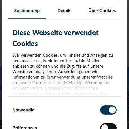
Zustimmung
Details
Über Cookies
Diese Webseite verwendet
KONTAKT
Cookies
Wir verwenden Cookies, um Inhalte und Anzeigen zu
TIMMENDORFER STRAND
personalisieren, Funktionen für soziale Medien
anbieten zu können und die Zugriffe auf unsere
Website zu analysieren. Außerdem geben wir
Informationen zu Ihrer Verwendung unserer Website
an unsere Partner für soziale Medien, Werbung und
Analysen weiter. Unsere Partner führen diese
Informationen möglicherweise mit weiteren Daten
zusammen, die Sie ihnen bereitgestellt haben oder die
Einwilligungsauswahl
sie im Rahmen Ihrer Nutzung der Dienste gesammelt
Notwendig
haben. Sie geben Einwilligung zu unseren Cookies,
wenn Sie unsere Webseite weiterhin nutzen.
Präferenzen