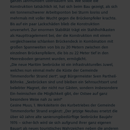
ganzes Jahrhundert überdauern soll. Wie solide die
Konstruktion tatsächlich ist, hat sich beim Bau gezeigt, als sich
ein tonnenschwerer Arbeitsponton bei Sturm losriss und
mehrmals mit voller Wucht gegen die Brückenpfeiler krachte.
Bis auf ein paar Lackschäden blieb die Konstruktion
unversehrt. Zur enormen Stabilität trägt ein Stahlhohlkasten
als Haupttragelement bei, der die Konstruktion mit einem
vergleichsweise schlanken Brückendeck in Kombination mit
großen Spannweiten von bis zu 20 Metern zwischen den
einzelnen Brückenpfeilern, die bis zu 22 Meter tief in den
Meeresboden gerammt wurden, ermöglicht.
„Die neue Maritim Seebrücke ist ein infrastrukturelles Juwel,
welches nun einmal mehr die Küste der Gemeinde
Timmendorfer Strand ziert“, sagt Bürgermeister Sven Partheil-
Böhnke. „Seebrücken sind und bleiben ein Sehnsuchtsort und
beliebter Magnet, der nicht nur Gästen, sondern insbesondere
Ein-heimischen die Möglichkeit gibt, der Ostsee auf ganz
besondere Weise nah zu sein!“
Gesine Muus, 1. Werksleiterin des Kurbetriebes der Gemeinde
Timmendorfer Strand ergänzt: „Der jetzige Neubau ersetzt die
über 40 Jahre alte sanierungsbedürftige Seebrücke Baujahr
1976 – sicher-lich wird sie sich aufgrund ihrer ganz eigenen
Bauart als neues touristisches Wahrzeichen neben die anderen