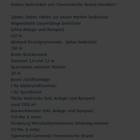
beiden Seebrücken von Timmendorfer Strand einreihen.“
Zahlen, Daten, Fakten zur neuen Maritim Seebrücke:
Abgewickelte Gesamtlänge Seebrücke
(ohne Anleger und Rampen)
427 m
Abstand Strandpromenade - Spitze Seebrücke
250 m
Breite Brückendeck
Zwischen 3,0 und 7,2 m
Spannweite zwischen Stützen
20 m
Boots-/Schiffsanleger
1 für Bäderschiffsverkehr
1 für Sportboote
Fläche Seebrücke (inkl. Anleger und Rampen)
rund 2100 m²
Bauwerkskosten (inkl. Anleger und Rampen)
11,9 Mio. € netto
Förderung Wirtschaftsministerium Schleswig-Holstein
7,9 Mio. € netto
Eigenanteil Gemeinde Timmendorfer Strand