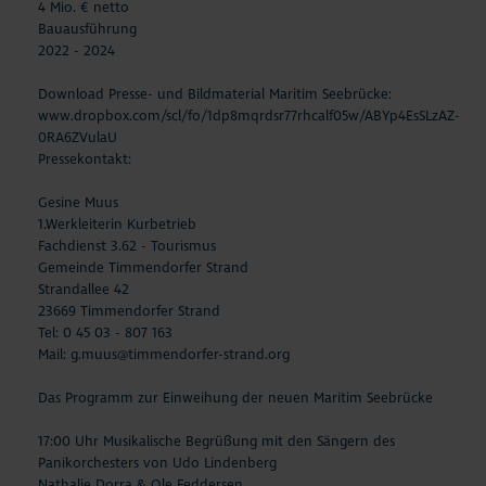
4 Mio. € netto
Bauausführung
2022 - 2024
Download Presse- und Bildmaterial Maritim Seebrücke:
www.dropbox.com/scl/fo/1dp8mqrdsr77rhcalf05w/ABYp4EsSLzAZ-
0RA6ZVulaU
Pressekontakt:
Gesine Muus
1.Werkleiterin Kurbetrieb
Fachdienst 3.62 - Tourismus
Gemeinde Timmendorfer Strand
Strandallee 42
23669 Timmendorfer Strand
Tel: 0 45 03 - 807 163
Mail: g.muus@timmendorfer-strand.org
Das Programm zur Einweihung der neuen Maritim Seebrücke
17:00 Uhr Musikalische Begrüßung mit den Sängern des
Panikorchesters von Udo Lindenberg
Nathalie Dorra & Ole Feddersen