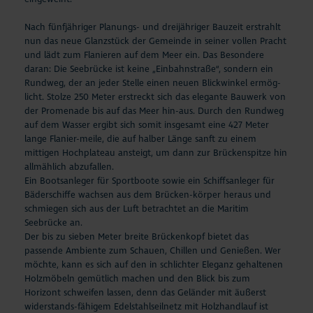
Nach fünfjähriger Planungs- und dreijähriger Bauzeit erstrahlt
nun das neue Glanzstück der Gemeinde in seiner vollen Pracht
und lädt zum Flanieren auf dem Meer ein. Das Besondere
daran: Die Seebrücke ist keine „Einbahnstraße“, sondern ein
Rundweg, der an jeder Stelle einen neuen Blickwinkel ermög-
licht. Stolze 250 Meter erstreckt sich das elegante Bauwerk von
der Promenade bis auf das Meer hin-aus. Durch den Rundweg
auf dem Wasser ergibt sich somit insgesamt eine 427 Meter
lange Flanier-meile, die auf halber Länge sanft zu einem
mittigen Hochplateau ansteigt, um dann zur Brückenspitze hin
allmählich abzufallen.
Ein Bootsanleger für Sportboote sowie ein Schiffsanleger für
Bäderschiffe wachsen aus dem Brücken-körper heraus und
schmiegen sich aus der Luft betrachtet an die Maritim
Seebrücke an.
Der bis zu sieben Meter breite Brückenkopf bietet das
passende Ambiente zum Schauen, Chillen und Genießen. Wer
möchte, kann es sich auf den in schlichter Eleganz gehaltenen
Holzmöbeln gemütlich machen und den Blick bis zum
Horizont schweifen lassen, denn das Geländer mit äußerst
widerstands-fähigem Edelstahlseilnetz mit Holzhandlauf ist