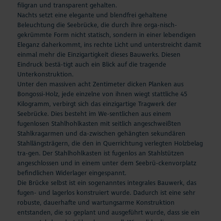
filigran und transparent gehalten.
Nachts setzt eine elegante und blendfrei gehaltene
Beleuchtung die Seebrücke, die durch ihre orga-nisch-
gekrümmte Form nicht statisch, sondern in einer lebendigen
Eleganz daherkommt, ins rechte Licht und unterstreicht damit
einmal mehr die Einzigartigkeit dieses Bauwerks. Diesen
Eindruck bestä-tigt auch ein Blick auf die tragende
Unterkonstruktion.
Unter den massiven acht Zentimeter dicken Planken aus
Bongossi-Holz, jede einzelne von ihnen wiegt stattliche 45
Kilogramm, verbirgt sich das einzigartige Tragwerk der
Seebrücke. Dies besteht im We-sentlichen aus einem
fugenlosen Stahlhohlkasten mit seitlich angeschweißten
Stahlkragarmen und da-zwischen gehängten sekundären
Stahllängsträgern, die den in Querrichtung verlegten Holzbelag
tra-gen. Der Stahlhohlkasten ist fugenlos an Stahlstützen
angeschlossen und in einem unter dem Seebrü-ckenvorplatz
befindlichen Widerlager eingespannt.
Die Brücke selbst ist ein sogenanntes integrales Bauwerk, das
fugen- und lagerlos konstruiert wurde. Dadurch ist eine sehr
robuste, dauerhafte und wartungsarme Konstruktion
entstanden, die so geplant und ausgeführt wurde, dass sie ein