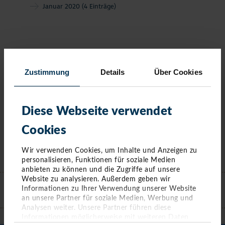
Januar 2020
(4 Einträge)
Zustimmung
Details
Über Cookies
Diese Webseite verwendet
Cookies
Wir verwenden Cookies, um Inhalte und Anzeigen zu
personalisieren, Funktionen für soziale Medien
KONTAKT
anbieten zu können und die Zugriffe auf unsere
Website zu analysieren. Außerdem geben wir
Informationen zu Ihrer Verwendung unserer Website
an unsere Partner für soziale Medien, Werbung und
TIMMENDORFER STRAND
Analysen weiter. Unsere Partner führen diese
Informationen möglicherweise mit weiteren Daten