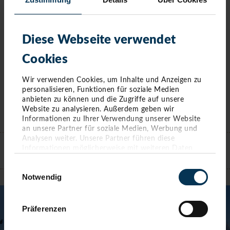
Diese Webseite verwendet
Cookies
Wir verwenden Cookies, um Inhalte und Anzeigen zu
personalisieren, Funktionen für soziale Medien
anbieten zu können und die Zugriffe auf unsere
Website zu analysieren. Außerdem geben wir
Informationen zu Ihrer Verwendung unserer Website
KONTAKT
an unsere Partner für soziale Medien, Werbung und
Analysen weiter. Unsere Partner führen diese
Informationen möglicherweise mit weiteren Daten
zusammen, die Sie ihnen bereitgestellt haben oder die
Einwilligungsauswahl
TIMMENDORFER STRAND
sie im Rahmen Ihrer Nutzung der Dienste gesammelt
Notwendig
haben. Sie geben Einwilligung zu unseren Cookies,
wenn Sie unsere Webseite weiterhin nutzen.
Präferenzen