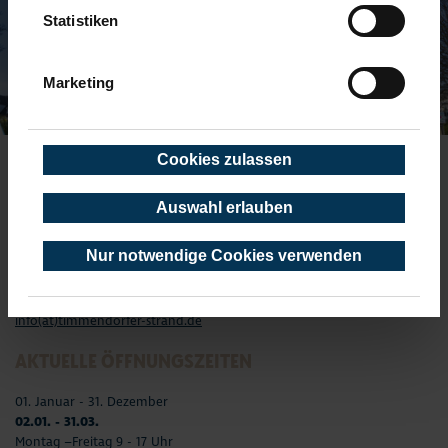
Statistiken
Marketing
Cookies zulassen
TOURIST-INFORMATION TIMMENDORFER STRAND
Auswahl erlauben
Timmendorfer Platz 10
23669 Timmendorfer Strand
Nur notwendige Cookies verwenden
Telefon: 04503-3577-0
Telefax: 04503-3585-45
info(at)timmendorfer-strand.de
AKTUELLE ÖFFNUNGSZEITEN
01. Januar - 31. Dezember
02.01. - 31.03.
Montag –Freitag 9 - 17 Uhr