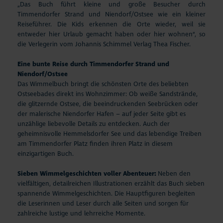
„Das Buch führt kleine und große Besucher durch
Timmendorfer Strand und Niendorf/Ostsee wie ein kleiner
Reiseführer. Die Kids erkennen die Orte wieder, weil sie
entweder hier Urlaub gemacht haben oder hier wohnen“, so
die Verlegerin vom Johannis Schimmel Verlag Thea Fischer.
Eine bunte Reise durch Timmendorfer Strand und
Niendorf/Ostsee
Das Wimmelbuch bringt die schönsten Orte des beliebten
Ostseebades direkt ins Wohnzimmer: Ob weiße Sandstrände,
die glitzernde Ostsee, die beeindruckenden Seebrücken oder
der malerische Niendorfer Hafen – auf jeder Seite gibt es
unzählige liebevolle Details zu entdecken. Auch der
geheimnisvolle Hemmelsdorfer See und das lebendige Treiben
am Timmendorfer Platz finden ihren Platz in diesem
einzigartigen Buch.
Sieben Wimmelgeschichten voller Abenteuer:
Neben den
vielfältigen, detailreichen Illustrationen erzählt das Buch sieben
spannende Wimmelgeschichten. Die Hauptfiguren begleiten
die Leserinnen und Leser durch alle Seiten und sorgen für
zahlreiche lustige und lehrreiche Momente.