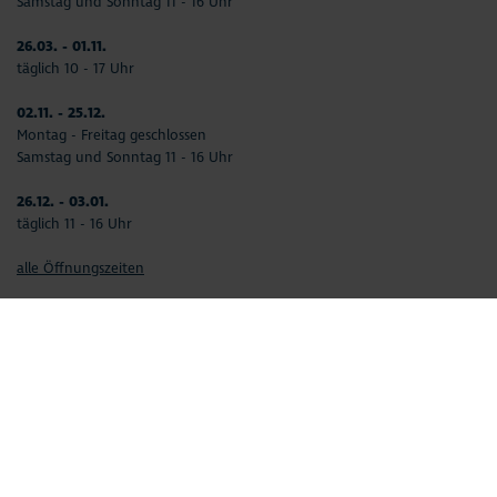
Samstag und Sonntag 11 - 16 Uhr
26.03. - 01.11.
täglich 10 - 17 Uhr
02.11. - 25.12.
Montag - Freitag geschlossen
Samstag und Sonntag 11 - 16 Uhr
26.12. - 03.01.
täglich 11 - 16 Uhr
alle Öffnungszeiten
Ansprechpartner
Datenschutz
Impressum
Barrierefreiheitserklärung
AGB
Widerruf Reiserücktrittsversicherung