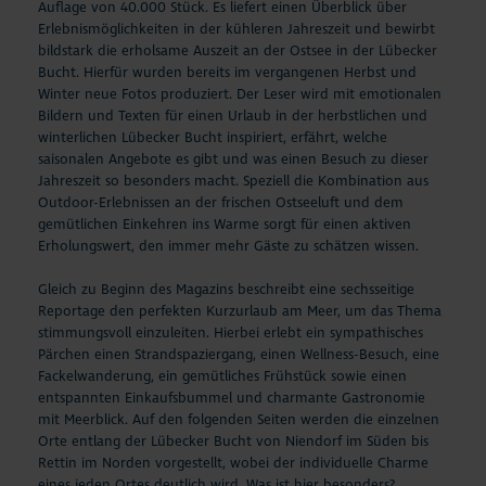
Auflage von 40.000 Stück. Es liefert einen Überblick über
Erlebnismöglichkeiten in der kühleren Jahreszeit und bewirbt
bildstark die erholsame Auszeit an der Ostsee in der Lübecker
Bucht. Hierfür wurden bereits im vergangenen Herbst und
Winter neue Fotos produziert. Der Leser wird mit emotionalen
Bildern und Texten für einen Urlaub in der herbstlichen und
winterlichen Lübecker Bucht inspiriert, erfährt, welche
saisonalen Angebote es gibt und was einen Besuch zu dieser
Jahreszeit so besonders macht. Speziell die Kombination aus
Outdoor-Erlebnissen an der frischen Ostseeluft und dem
gemütlichen Einkehren ins Warme sorgt für einen aktiven
Erholungswert, den immer mehr Gäste zu schätzen wissen.
Gleich zu Beginn des Magazins beschreibt eine sechsseitige
Reportage den perfekten Kurzurlaub am Meer, um das Thema
stimmungsvoll einzuleiten. Hierbei erlebt ein sympathisches
Pärchen einen Strandspaziergang, einen Wellness-Besuch, eine
Fackelwanderung, ein gemütliches Frühstück sowie einen
entspannten Einkaufsbummel und charmante Gastronomie
mit Meerblick. Auf den folgenden Seiten werden die einzelnen
Orte entlang der Lübecker Bucht von Niendorf im Süden bis
Rettin im Norden vorgestellt, wobei der individuelle Charme
eines jeden Ortes deutlich wird. Was ist hier besonders?