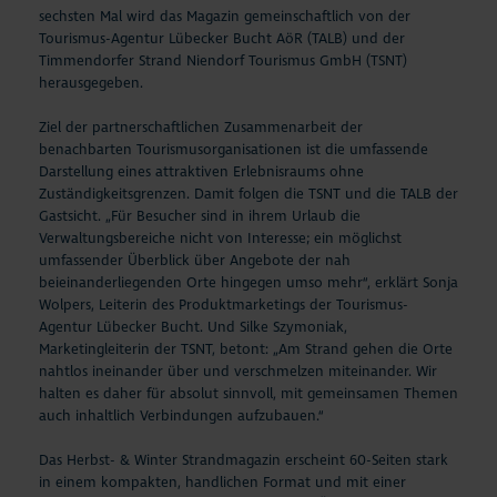
sechsten Mal wird das Magazin gemeinschaftlich von der
Tourismus-Agentur Lübecker Bucht AöR (TALB) und der
Timmendorfer Strand Niendorf Tourismus GmbH (TSNT)
herausgegeben.
Ziel der partnerschaftlichen Zusammenarbeit der
benachbarten Tourismusorganisationen ist die umfassende
Darstellung eines attraktiven Erlebnisraums ohne
Zuständigkeitsgrenzen. Damit folgen die TSNT und die TALB der
Gastsicht. „Für Besucher sind in ihrem Urlaub die
Verwaltungsbereiche nicht von Interesse; ein möglichst
umfassender Überblick über Angebote der nah
beieinanderliegenden Orte hingegen umso mehr“, erklärt Sonja
Wolpers, Leiterin des Produktmarketings der Tourismus-
Agentur Lübecker Bucht. Und Silke Szymoniak,
Marketingleiterin der TSNT, betont: „Am Strand gehen die Orte
nahtlos ineinander über und verschmelzen miteinander. Wir
halten es daher für absolut sinnvoll, mit gemeinsamen Themen
auch inhaltlich Verbindungen aufzubauen.“
Das Herbst- & Winter Strandmagazin erscheint 60-Seiten stark
in einem kompakten, handlichen Format und mit einer