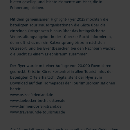
bieten gesellige und leichte Momente am Meer, die in
Erinnerung bleiben.
Mit dem gemeinsamen Highlight-Flyer 2025 möchten die
beteiligten Tourismusorganisationen die Gäste über die
einzelnen Ortsgrenzen hinaus über das breitgefächerte
Veranstaltungsangebot in der Lübecker Bucht informieren,
denn oft ist es nur ein Katzensprung bis zum nächsten
Ostseeort, und bei Eventbesuchen bei den Nachbarn wächst
die Bucht zu einem Erlebnisraum zusammen.
Der Flyer wurde mit einer Auflage von 20.000 Exemplaren
gedruckt. Er ist in Kürze kostenfrei in allen Tourist-Infos der
beteiligten Orte erhältlich. Digital steht der Flyer zum
Download auf den Homepages der Tourismusorganisationen
bereit:
www.ostseeferienland.de
www.luebecker-bucht-ostsee.de
www.timmendorfer-strand.de
www.travemünde-tourismus.de
Alle Veranstaltungen sind auch jederzeit im Ostsee Guide, dem