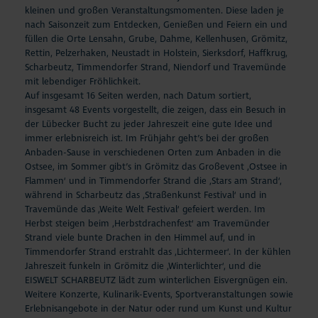
kleinen und großen Veranstaltungsmomenten. Diese laden je
nach Saisonzeit zum Entdecken, Genießen und Feiern ein und
füllen die Orte Lensahn, Grube, Dahme, Kellenhusen, Grömitz,
Rettin, Pelzerhaken, Neustadt in Holstein, Sierksdorf, Haffkrug,
Scharbeutz, Timmendorfer Strand, Niendorf und Travemünde
mit lebendiger Fröhlichkeit.
Auf insgesamt 16 Seiten werden, nach Datum sortiert,
insgesamt 48 Events vorgestellt, die zeigen, dass ein Besuch in
der Lübecker Bucht zu jeder Jahreszeit eine gute Idee und
immer erlebnisreich ist. Im Frühjahr geht’s bei der großen
Anbaden-Sause in verschiedenen Orten zum Anbaden in die
Ostsee, im Sommer gibt’s in Grömitz das Großevent ‚Ostsee in
Flammen‘ und in Timmendorfer Strand die ‚Stars am Strand‘,
während in Scharbeutz das ‚Straßenkunst Festival‘ und in
Travemünde das ‚Weite Welt Festival‘ gefeiert werden. Im
Herbst steigen beim ‚Herbstdrachenfest‘ am Travemünder
Strand viele bunte Drachen in den Himmel auf, und in
Timmendorfer Strand erstrahlt das ‚Lichtermeer‘. In der kühlen
Jahreszeit funkeln in Grömitz die ‚Winterlichter‘, und die
EISWELT SCHARBEUTZ lädt zum winterlichen Eisvergnügen ein.
Weitere Konzerte, Kulinarik-Events, Sportveranstaltungen sowie
Erlebnisangebote in der Natur oder rund um Kunst und Kultur