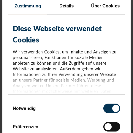
2020
Zustimmung
Details
Über Cookies
Dezember 2020
(1 Eintrag)
Oktober 2020
(7 Einträge)
September 2020
(3 Einträge)
Diese Webseite verwendet
August 2020
(1 Eintrag)
Juli 2020
(3 Einträge)
Cookies
Juni 2020
(10 Einträge)
Mai 2020
(3 Einträge)
März 2020
(8 Einträge)
Wir verwenden Cookies, um Inhalte und Anzeigen zu
Februar 2020
(6 Einträge)
personalisieren, Funktionen für soziale Medien
Januar 2020
(4 Einträge)
anbieten zu können und die Zugriffe auf unsere
Website zu analysieren. Außerdem geben wir
Informationen zu Ihrer Verwendung unserer Website
an unsere Partner für soziale Medien, Werbung und
Analysen weiter. Unsere Partner führen diese
Informationen möglicherweise mit weiteren Daten
zusammen, die Sie ihnen bereitgestellt haben oder die
Einwilligungsauswahl
sie im Rahmen Ihrer Nutzung der Dienste gesammelt
Notwendig
haben. Sie geben Einwilligung zu unseren Cookies,
wenn Sie unsere Webseite weiterhin nutzen.
Präferenzen