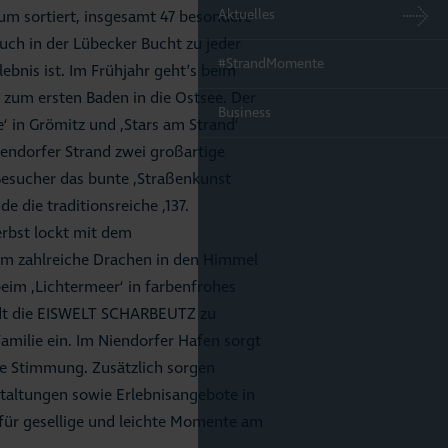
Aktuelles
um sortiert, insgesamt 47 besondere
such in der Lübecker Bucht zu jeder
#StrandMomente
lebnis ist. Im Frühjahr geht’s beim
zum ersten Baden in die Ostsee. Der
Business
‘ in Grömitz und ‚Stars am Strand‘
endorfer Strand zwei großartige
Besucher das bunte ‚Straßenkunst
 die traditionsreiche ‚137.
rbst lockt mit dem
em zahlreiche Drachen in den Himmel
beim ‚Lichtermeer‘ in farbenfrohes
lädt die EISWELT SCHARBEUTZ zu
amilie ein. Im Niendorfer Hafen sorgt
he Stimmung. Zusätzlich sorgen
staltungen sowie Erlebnisangebote in
für gesellige und leichte Momente am