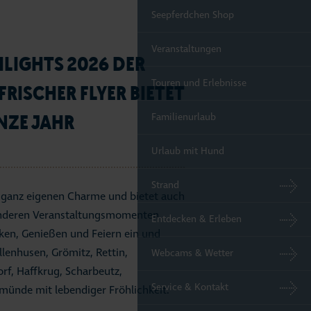
Seepferdchen Shop
Veranstaltungen
HLIGHTS 2026 DER
Touren und Erlebnisse
RISCHER FLYER BIETET
NZE JAHR
Familienurlaub
Urlaub mit Hund
Strand
n ganz eigenen Charme und bietet auch
sonderen Veranstaltungsmomenten.
Entdecken & Erleben
ken, Genießen und Feiern ein und
lenhusen, Grömitz, Rettin,
Webcams & Wetter
orf, Haffkrug, Scharbeutz,
Service & Kontakt
ünde mit lebendiger Fröhlichkeit.