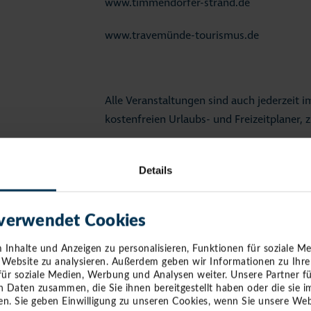
www.timmendorfer-strand.de
www.travemünde-tourismus.de
Alle Veranstaltungen sind auch jederzeit i
kostenfreien Urlaubs- und Freizeitplaner, 
Pressekontakt:
Details
André Rosinski
Telefon: 04503 / 77 94 – 111
 verwendet Cookies
E-Mail:
arosinski(at)luebecker-bucht-ostse
Inhalte und Anzeigen zu personalisieren, Funktionen für soziale M
e Website zu analysieren. Außerdem geben wir Informationen zu Ihr
für soziale Medien, Werbung und Analysen weiter. Unsere Partner f
n Daten zusammen, die Sie ihnen bereitgestellt haben oder die sie
n. Sie geben Einwilligung zu unseren Cookies, wenn Sie unsere Web