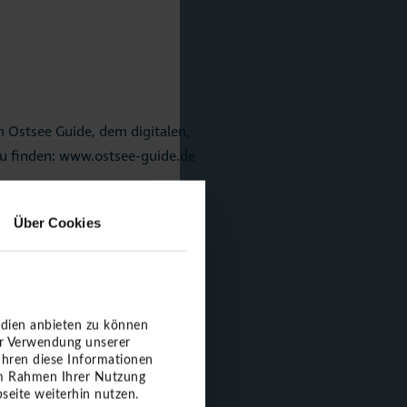
m Ostsee Guide, dem digitalen,
zu finden:
www.ostsee-guide.de
Über Cookies
e.de
edien anbieten zu können
er Verwendung unserer
ühren diese Informationen
 im Rahmen Ihrer Nutzung
seite weiterhin nutzen.