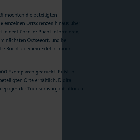
6 möchten die beteiligten
ie einzelnen Ortsgrenzen hinaus über
t in der Lübecker Bucht informieren,
zum nächsten Ostseeort, und bei
ie Bucht zu einem Erlebnisraum
000 Exemplaren gedruckt. Er ist in
beteiligten Orte erhältlich. Digital
mepages der Tourismusorganisationen