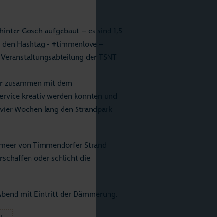
hinter Gosch aufgebaut – es sind 1,5
t den Hashtag - #timmenlove –
r Veranstaltungsabteilung der TSNT
Jahr zusammen mit dem
rvice kreativ werden konnten und
 vier Wochen lang den Strandpark
termeer von Timmendorfer Strand
schaffen oder schlicht die
Abend mit Eintritt der Dämmerung.