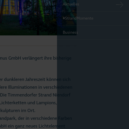
Aktuelles
#StrandMomente
Business
mus GmbH verlängert ihre bisherige
 dunkleren Jahreszeit können sich
ere Illuminationen in verschiedenen
 Die Timmendorfer Strand Niendorf
Lichterketten und Lampions,
kulpturen im Ort.
ndpark, der in verschiedene Farben
mbH ein ganz neues Lichtelement