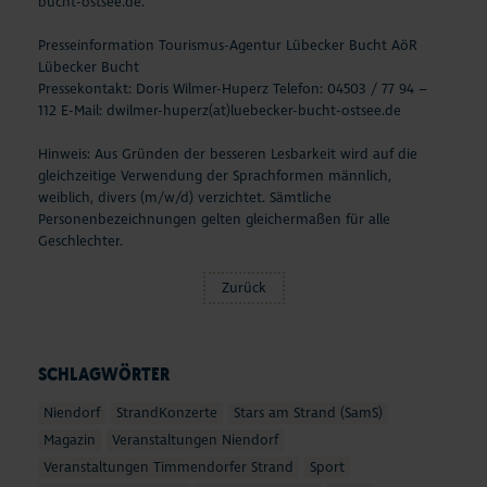
bucht-ostsee.de.
Presseinformation Tourismus-Agentur Lübecker Bucht AöR
Lübecker Bucht
Pressekontakt: Doris Wilmer-Huperz Telefon: 04503 / 77 94 –
112 E-Mail:
dwilmer-huperz(at)luebecker-bucht-ostsee.de
Hinweis: Aus Gründen der besseren Lesbarkeit wird auf die
gleichzeitige Verwendung der Sprachformen männlich,
weiblich, divers (m/w/d) verzichtet. Sämtliche
Personenbezeichnungen gelten gleichermaßen für alle
Geschlechter.
Zurück
SCHLAGWÖRTER
Niendorf
StrandKonzerte
Stars am Strand (SamS)
Magazin
Veranstaltungen Niendorf
Veranstaltungen Timmendorfer Strand
Sport