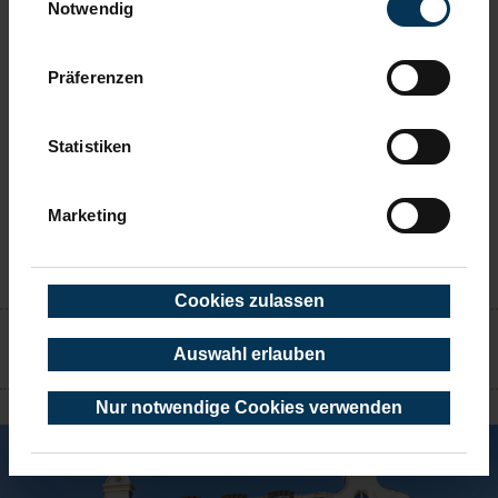
Notwendig
haben. Sie geben Einwilligung zu unseren Cookies,
wenn Sie unsere Webseite weiterhin nutzen.
Präferenzen
Statistiken
Marketing
Cookies zulassen
KONTAKT
Auswahl erlauben
TIMMENDORFER STRAND
Nur notwendige Cookies verwenden