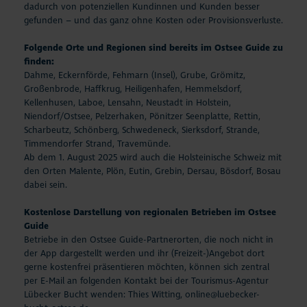
dadurch von potenziellen Kundinnen und Kunden besser
gefunden – und das ganz ohne Kosten oder Provisionsverluste.
Folgende Orte und Regionen sind bereits im Ostsee Guide zu
finden:
Dahme, Eckernförde, Fehmarn (Insel), Grube, Grömitz,
Großenbrode, Haffkrug, Heiligenhafen, Hemmelsdorf,
Kellenhusen, Laboe, Lensahn, Neustadt in Holstein,
Niendorf/Ostsee, Pelzerhaken, Pönitzer Seenplatte, Rettin,
Scharbeutz, Schönberg, Schwedeneck, Sierksdorf, Strande,
Timmendorfer Strand, Travemünde.
Ab dem 1. August 2025 wird auch die Holsteinische Schweiz mit
den Orten Malente, Plön, Eutin, Grebin, Dersau, Bösdorf, Bosau
dabei sein.
Kostenlose Darstellung von regionalen Betrieben im Ostsee
Guide
Betriebe in den Ostsee Guide-Partnerorten, die noch nicht in
der App dargestellt werden und ihr (Freizeit-)Angebot dort
gerne kostenfrei präsentieren möchten, können sich zentral
per E-Mail an folgenden Kontakt bei der Tourismus-Agentur
Lübecker Bucht wenden: Thies Witting, online@luebecker-