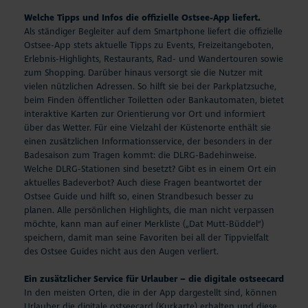
Welche Tipps und Infos die offizielle Ostsee-App liefert.
Als ständiger Begleiter auf dem Smartphone liefert die offizielle
Ostsee-App stets aktuelle Tipps zu Events, Freizeitangeboten,
Erlebnis-Highlights, Restaurants, Rad- und Wandertouren sowie
zum Shopping. Darüber hinaus versorgt sie die Nutzer mit
vielen nützlichen Adressen. So hilft sie bei der Parkplatzsuche,
beim Finden öffentlicher Toiletten oder Bankautomaten, bietet
interaktive Karten zur Orientierung vor Ort und informiert
über das Wetter. Für eine Vielzahl der Küstenorte enthält sie
einen zusätzlichen Informationsservice, der besonders in der
Badesaison zum Tragen kommt: die DLRG-Badehinweise.
Welche DLRG-Stationen sind besetzt? Gibt es in einem Ort ein
aktuelles Badeverbot? Auch diese Fragen beantwortet der
Ostsee Guide und hilft so, einen Strandbesuch besser zu
planen. Alle persönlichen Highlights, die man nicht verpassen
möchte, kann man auf einer Merkliste („Dat Mutt-Büddel“)
speichern, damit man seine Favoriten bei all der Tippvielfalt
des Ostsee Guides nicht aus den Augen verliert.
Ein zusätzlicher Service für Urlauber – die digitale ostseecard
In den meisten Orten, die in der App dargestellt sind, können
Urlauber die digitale ostseecard (Kurkarte) erhalten und diese