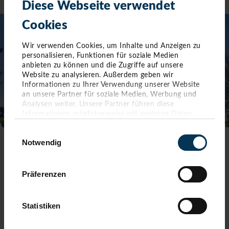
Diese Webseite verwendet
Cookies
Wir verwenden Cookies, um Inhalte und Anzeigen zu
personalisieren, Funktionen für soziale Medien
anbieten zu können und die Zugriffe auf unsere
Website zu analysieren. Außerdem geben wir
Informationen zu Ihrer Verwendung unserer Website
an unsere Partner für soziale Medien, Werbung und
Analysen weiter. Unsere Partner führen diese
Informationen möglicherweise mit weiteren Daten
zusammen, die Sie ihnen bereitgestellt haben oder die
Einwilligungsauswahl
sie im Rahmen Ihrer Nutzung der Dienste gesammelt
Notwendig
haben. Sie geben Einwilligung zu unseren Cookies,
TOURIST-INFORMATION TIMMENDORFER STRAND
wenn Sie unsere Webseite weiterhin nutzen.
Timmendorfer Platz 10
Präferenzen
23669 Timmendorfer Strand
Telefon: 04503-3577-0
Statistiken
Telefax: 04503-3585-45
info(at)timmendorfer-strand.de